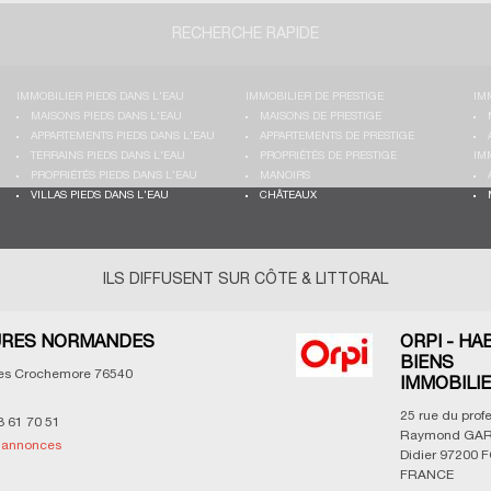
RECHERCHE RAPIDE
IMMOBILIER PIEDS DANS L'EAU
IMMOBILIER DE PRESTIGE
IM
MAISONS PIEDS DANS L'EAU
MAISONS DE PRESTIGE
APPARTEMENTS PIEDS DANS L'EAU
APPARTEMENTS DE PRESTIGE
TERRAINS PIEDS DANS L'EAU
PROPRIÉTÉS DE PRESTIGE
IM
PROPRIÉTÉS PIEDS DANS L'EAU
MANOIRS
VILLAS PIEDS DANS L'EAU
CHÂTEAUX
ILS DIFFUSENT SUR CÔTE & LITTORAL
RES NORMANDES
ORPI - HA
BIENS
les Crochemore
76540
IMMOBILI
25 rue du prof
3 61 70 51
Raymond GAR
s annonces
Didier
97200
F
FRANCE