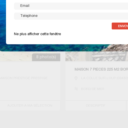
Ne plus afficher cette fenêtre
8 photo(s)
MAISON 7 PIECES 225 M2 BO
MAISON PRESTIGE PRESTIGE
LA COLLE SUR LOUP
(
06480
BORD DE MER
AJOUTER A MA SÉLECTION
DESCRIPTIF