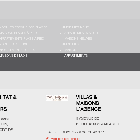
MOBILIER PROCHE DES PLAGES
IMMOBILIER NEUF
MAISONS PLAGES À PIED
APPARTEMENTS NEUFS
APPARTEMENTS PLAGE À PIED
MAISONS NEUVES
MOBILIER DE LUXE
IMMOBILIER
APPARTEMENTS DE LUXE
MAISONS
MAISONS DE LUXE
APPARTEMENTS
BITAT &
VILLAS &
MAISONS
ERS
L'AGENCE
esseur
9 AVENUE DE
CIN,
BORDEAUX
33740
ARES
ORT DE
Tél. :
05 56 03 78 29 06 71 92 37 13
Voir les annonces