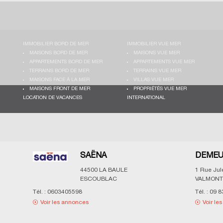
IMMOBILIER BORD DE MER
IMMOBILIER VUE MER
MAISONS BORD DE MER
MAISONS VUE MER
APPARTEMENTS BORD DE MER
APPARTEMENTS VUE MER
TERRAINS BORD DE MER
TERRAINS VUE MER
MAISONS FACE À LA MER
VILLAS VUE MER
MAISONS FRONT DE MER
PROPRIÉTÉS VUE MER
LOCATION DE VACANCES
INTERNATIONAL
SAËNA
DEMEU
44500
LA BAULE
1 Rue Ju
ESCOUBLAC
VALMONT
Tél. :
0603405598
Tél. :
09 8
Voir les annonces
Voir le