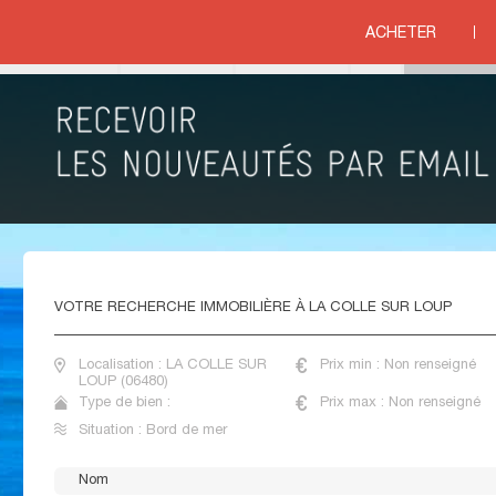
LPES MARITIMES
>
LA COLLE SUR LOUP
ACHETER
ord de mer
IMMOBILIER BORD DE MER LA COLLE SUR LOUP
VOTRE
RECHERCHE IMMOBILIÈRE À LA COLLE SUR LOUP
Localisation : LA COLLE SUR
Prix min : Non renseigné
LOUP (06480)
Type de bien :
Prix max : Non renseigné
Situation : Bord de mer