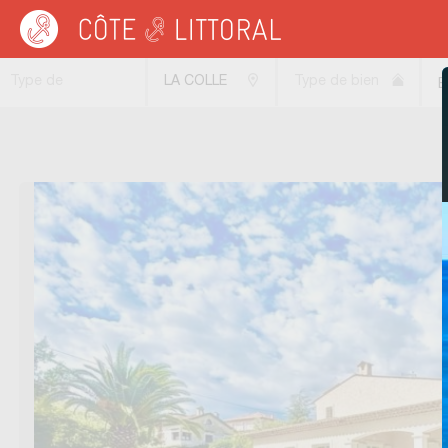
Côte & Littoral
>
Immobilier bord de mer
>
MEDITERRANEE
>
COTE D AZUR
>
A
Type de
LA COLLE
Type de bien
B
transaction
SUR LOUP
(06480)