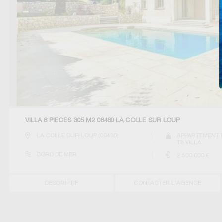
VILLA 8 PIÈCES 305 M2 06480 LA COLLE SUR LOUP
LA COLLE SUR LOUP
(
06480
)
APPARTEMENT 
T8 VILLA
BORD DE MER
2 500 000
€
DESCRIPTIF
CONTACTER L'AGENCE