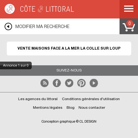
Côte & Littoral
>
Immobilier bord de mer
>
Maisons face à la mer
>
MEDITERRANEE
>
COTE D AZUR
>
ALPES MARITIMES
>
LA COLLE SUR LOUP
0
MODIFIER MA RECHERCHE
VENTE MAISONS FACE A LA MER LA COLLE SUR LOUP
Annonce
1
sur 0
SUIVEZ-NOUS
Les agences du littoral
Conditions générales d'utilisation
Mentions légales
Blog
Nous contacter
Conception graphique © CL DESIGN