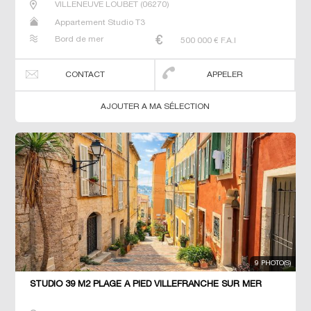
VILLENEUVE LOUBET
(
06270
)
Appartement Studio T3
Bord de mer
500 000
€ F.A.I
CONTACT
APPELER
AJOUTER A MA SÉLECTION
9 PHOTO(S)
STUDIO 39 M2 PLAGE À PIED VILLEFRANCHE SUR MER