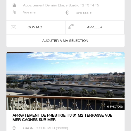
Appartement Dernier Etage Studio T2 T3 T4 T5
Vue mer
425 000
€
CONTACT
APPELER
AJOUTER A MA SÉLECTION
6 PHOTO(S)
APPARTEMENT DE PRESTIGE T3 81 M2 TERRASSE VUE
MER CAGNES SUR MER
CAGNES SUR MER
(
06800
)