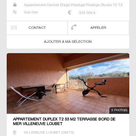
Appartement Dernier Etage Prestige Prestige Studio T2 T3
T4 T5
Vue mer
375 000
€
CONTACT
APPELER
AJOUTER A MA SÉLECTION
5 PHOTO(S)
APPARTEMENT DUPLEX T2 53 M2 TERRASSE BORD DE
MER VILLENEUVE LOUBET
VILLENEUVE LOUBET
(
06270
)