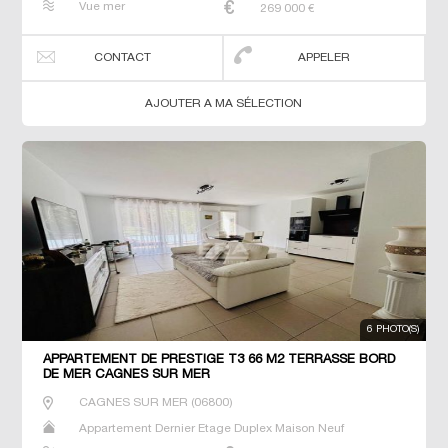
Vue mer
269 000
€
CONTACT
APPELER
AJOUTER A MA SÉLECTION
6 PHOTO(S)
APPARTEMENT DE PRESTIGE T3 66 M2 TERRASSE BORD
DE MER CAGNES SUR MER
CAGNES SUR MER
(
06800
)
Appartement Dernier Etage Duplex Maison Neuf
Penthouse Prestige Prestige Studio T2 T3 T4 T5 Villa