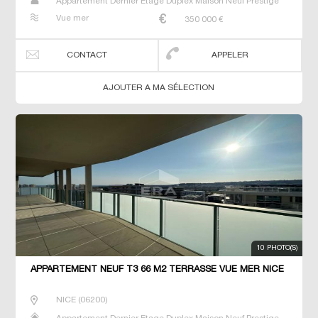
Appartement Dernier Etage Duplex Maison Neuf Prestige
Prestige Studio T2 T3 T4 T5 Villa
Vue mer
350 000
€
CONTACT
APPELER
AJOUTER A MA SÉLECTION
10 PHOTO(S)
APPARTEMENT NEUF T3 66 M2 TERRASSE VUE MER NICE
NICE
(
06200
)