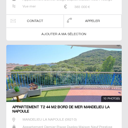
Prestige Studio T2 T3 T4 T5 Villa
Vue mer
385 000
€
CONTACT
APPELER
AJOUTER A MA SÉLECTION
10 PHOTO(S)
APPARTEMENT T2 44 M2 BORD DE MER MANDELIEU LA
NAPOULE
MANDELIEU LA NAPOULE
(
06210
)
Appartement Dernier Etage Duplex Maison Neuf Prestige