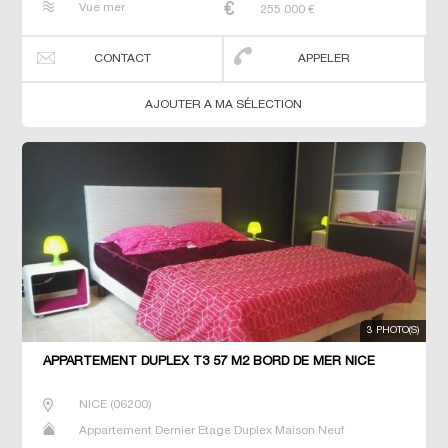
Vue mer
255 000
€
CONTACT
APPELER
AJOUTER A MA SÉLECTION
3 PHOTO(S)
APPARTEMENT DUPLEX T3 57 M2 BORD DE MER NICE
NICE
(
06200
)
Appartement Dernier Etage Duplex Maison Neuf
Penthouse Prestige Prestige Studio T2 T3 T4 T5 Villa