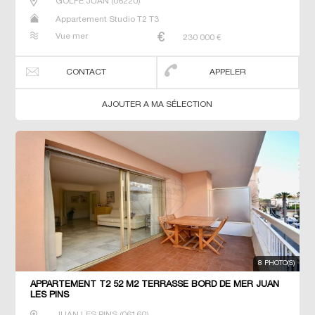
GOLFE JUAN
(
06220
)
Appartement Studio T2 T3
Vue mer
230 000
€
CONTACT
APPELER
AJOUTER A MA SÉLECTION
8 PHOTO(S)
APPARTEMENT T2 52 M2 TERRASSE BORD DE MER JUAN
LES PINS
JUAN LES PINS
(
06160
)