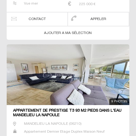
Penthouse Prestige Prestige Studio T2 T3 T4 T5 Villa
Vue mer
225 000
€
CONTACT
APPELER
AJOUTER A MA SÉLECTION
9 PHOTO(S)
APPARTEMENT DE PRESTIGE T3 93 M2 PIEDS DANS L'EAU
MANDELIEU LA NAPOULE
MANDELIEU LA NAPOULE
(
06210
)
Appartement Dernier Etage Duplex Maison Neuf
Penthouse Prestige Prestige Studio T2 T3 T4 T5 Villa