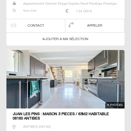
Appartement Dernier Etage Duplex Neuf Prestige Prestige
Studio T2 T3 T4 T5
Vue mer
134 000
€
CONTACT
APPELER
AJOUTER A MA SÉLECTION
8 PHOTO(S)
JUAN LES PINS : MAISON 3 PIÈCES / 63M2 HABITABLE
06160 ANTIBES
ANTIBES
(
06160
)