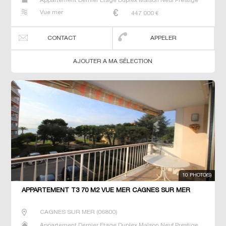
Appartement Dernier Etage Duplex Maison Neuf Prestige
Prestige Studio T2 T3 T4 T5 Villa
Vue mer
447 000
€
CONTACT
APPELER
AJOUTER A MA SÉLECTION
10 PHOTO(S)
APPARTEMENT T3 70 M2 VUE MER CAGNES SUR MER
CAGNES SUR MER
(
06800
)
Appartement Dernier Etage Duplex Maison Neuf Prestige