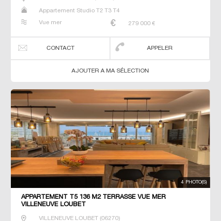
Appartement Studio T2 T3 T4
Vue mer
279 000
€
CONTACT
APPELER
AJOUTER A MA SÉLECTION
4 PHOTO(S)
APPARTEMENT T5 136 M2 TERRASSE VUE MER
VILLENEUVE LOUBET
VILLENEUVE LOUBET
(
06270
)