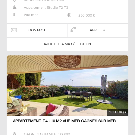
Appartement Studio T2 T3
Vue mer
285 000
€
CONTACT
APPELER
AJOUTER A MA SÉLECTION
10 PHOTO(S)
APPARTEMENT T4 110 M2 VUE MER CAGNES SUR MER
CAGNES SUR MER
(
06800
)