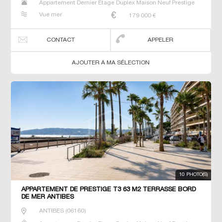
Appartement Dernier Etage Duplex Maison Neuf Prestige
Prestige Studio T2 T3 T4 T5 Villa
Vue mer
179 000
€
CONTACT
APPELER
AJOUTER A MA SÉLECTION
10 PHOTO(S)
APPARTEMENT DE PRESTIGE T3 63 M2 TERRASSE BORD
DE MER ANTIBES
ANTIBES
(
06160
)