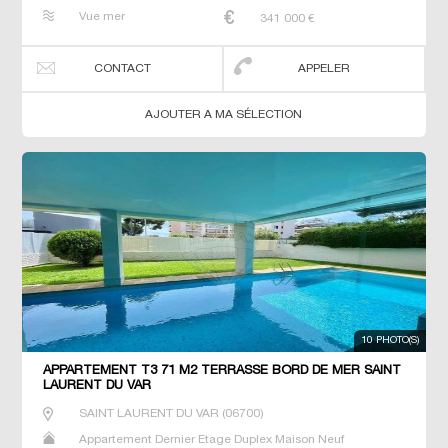
Penthouse Prestige Prestige Studio T2 T3 T4 T5 Villa
Vue mer
341 000
€
CONTACT
APPELER
AJOUTER A MA SÉLECTION
10 PHOTO(S)
APPARTEMENT T3 71 M2 TERRASSE BORD DE MER SAINT
LAURENT DU VAR
SAINT LAURENT DU VAR
(
06700
)
Appartement Dernier Etage Duplex Maison Neuf