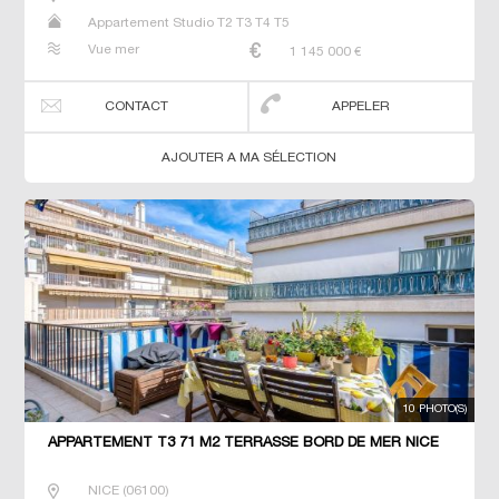
Appartement Studio T2 T3 T4 T5
Vue mer
1 145 000
€
CONTACT
APPELER
AJOUTER A MA SÉLECTION
10 PHOTO(S)
APPARTEMENT T3 71 M2 TERRASSE BORD DE MER NICE
NICE
(
06100
)