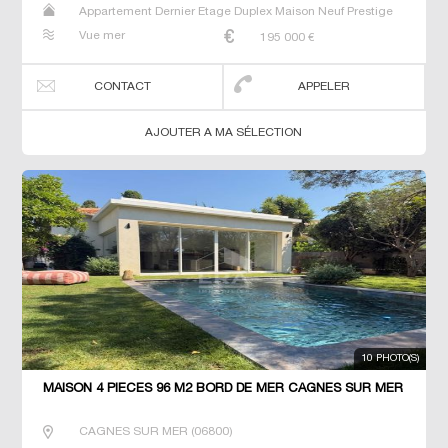
Appartement Dernier Etage Duplex Maison Neuf Prestige
Prestige Studio T2 T3 T4 T5
Vue mer
195 000
€
CONTACT
APPELER
AJOUTER A MA SÉLECTION
10 PHOTO(S)
MAISON 4 PIECES 96 M2 BORD DE MER CAGNES SUR MER
CAGNES SUR MER
(
06800
)