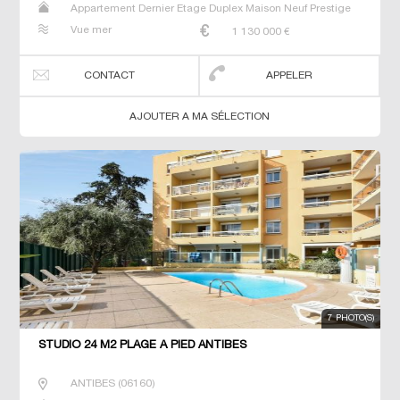
Appartement Dernier Etage Duplex Maison Neuf Prestige
Prestige Studio T2 T3 T4 T5 Villa
Vue mer
1 130 000
€
CONTACT
APPELER
AJOUTER A MA SÉLECTION
7 PHOTO(S)
STUDIO 24 M2 PLAGE À PIED ANTIBES
ANTIBES
(
06160
)