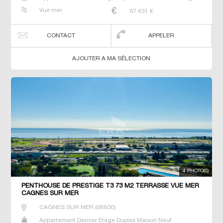
Prestige Studio T2 T3 T4 T5 Villa
Vue mer
67 631
€
CONTACT
APPELER
AJOUTER A MA SÉLECTION
4 PHOTO(S)
PENTHOUSE DE PRESTIGE T3 73 M2 TERRASSE VUE MER
CAGNES SUR MER
CAGNES SUR MER
(
06800
)
Appartement Dernier Etage Duplex Maison Neuf