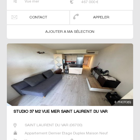
Vue mer
467 000
€
CONTACT
APPELER
AJOUTER A MA SÉLECTION
8 PHOTO(S)
STUDIO 37 M2 VUE MER SAINT LAURENT DU VAR
SAINT LAURENT DU VAR
(
06700
)
Appartement Dernier Etage Duplex Maison Neuf
Penthouse Prestige Prestige Studio T2 T3 T4 T5 Villa