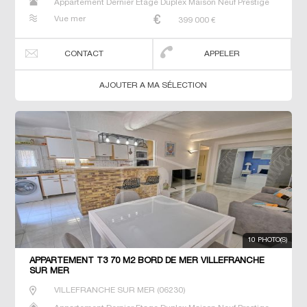
Appartement Dernier Etage Duplex Maison Neuf Prestige
Prestige Studio T2 T3 T4 T5 Villa
Vue mer
399 000
€
CONTACT
APPELER
AJOUTER A MA SÉLECTION
10 PHOTO(S)
APPARTEMENT T3 70 M2 BORD DE MER VILLEFRANCHE
SUR MER
VILLEFRANCHE SUR MER
(
06230
)