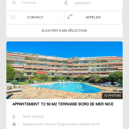
Vue mer
939 000
€
CONTACT
APPELER
AJOUTER A MA SÉLECTION
10 PHOTO(S)
APPARTEMENT T2 50 M2 TERRASSE BORD DE MER NICE
NICE
(
06200
)
Appartement Dernier Etage Duplex Maison Neuf
Penthouse Prestige Prestige Studio T2 T3 T4 T5 Villa