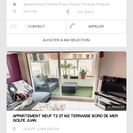
Appartement Dernier Etage Duplex Prestige Prestige
Studio T2 T3 T4 T5
Vue mer
252 000
€
CONTACT
APPELER
AJOUTER A MA SÉLECTION
10 PHOTO(S)
APPARTEMENT NEUF T2 27 M2 TERRASSE BORD DE MER
GOLFE JUAN
GOLFE JUAN
(
06220
)