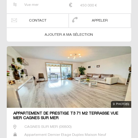
Penthouse Prestige Prestige Studio T2 T3 T4 T5 Villa
Vue mer
450 000
€
CONTACT
APPELER
AJOUTER A MA SÉLECTION
9 PHOTO(S)
APPARTEMENT DE PRESTIGE T3 71 M2 TERRASSE VUE
MER CAGNES SUR MER
CAGNES SUR MER
(
06800
)
Appartement Dernier Etage Duplex Maison Neuf