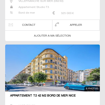
VILLEFRANCHE SUR MER
(
06230
)
Appartement Studio T3
Bord de mer
325 000
€
CONTACT
APPELER
AJOUTER A MA SÉLECTION
8 PHOTO(S)
APPARTEMENT T2 42 M2 BORD DE MER NICE