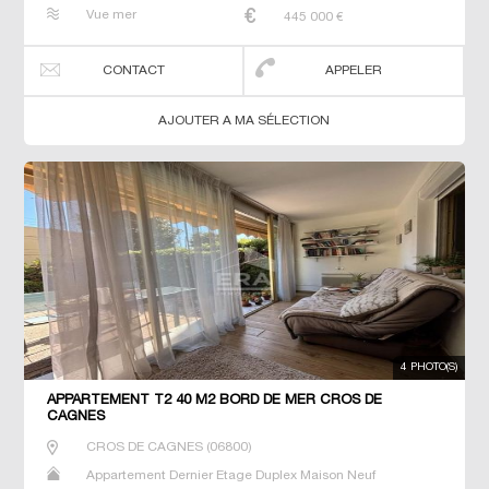
Penthouse Prestige Prestige Studio T2 T3 T4 T5 Villa
Vue mer
445 000
€
CONTACT
APPELER
AJOUTER A MA SÉLECTION
4 PHOTO(S)
APPARTEMENT T2 40 M2 BORD DE MER CROS DE
CAGNES
CROS DE CAGNES
(
06800
)
Appartement Dernier Etage Duplex Maison Neuf