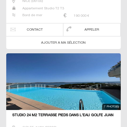
NICE
(
06100
)
Appartement Studio T2 T3
Bord de mer
190 000
€
CONTACT
APPELER
AJOUTER A MA SÉLECTION
7 PHOTO(S)
STUDIO 24 M2 TERRASSE PIEDS DANS L'EAU GOLFE JUAN