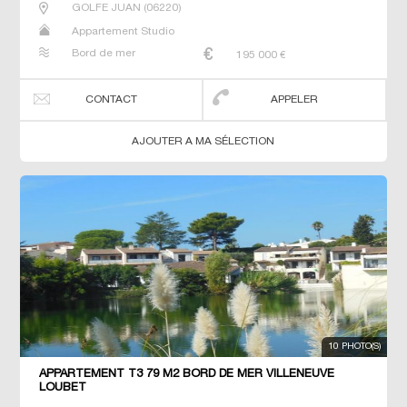
GOLFE JUAN
(
06220
)
Appartement Studio
Bord de mer
195 000
€
CONTACT
APPELER
AJOUTER A MA SÉLECTION
10 PHOTO(S)
APPARTEMENT T3 79 M2 BORD DE MER VILLENEUVE
LOUBET