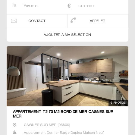
Penthouse Prestige Prestige Studio T2 T3 T4 T5 Villa
Vue mer
619 000
€
CONTACT
APPELER
AJOUTER A MA SÉLECTION
6 PHOTO(S)
APPARTEMENT T3 70 M2 BORD DE MER CAGNES SUR
MER
CAGNES SUR MER
(
06800
)
Appartement Dernier Etage Duplex Maison Neuf