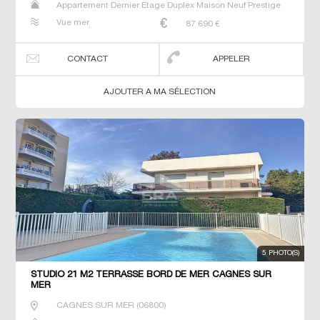
Appartement Dernier Etage Duplex Maison Neuf Prestige
Prestige Studio T2 T3 T4 T5 Villa
Vue mer
87 690
€
CONTACT
APPELER
AJOUTER A MA SÉLECTION
5 PHOTO(S)
STUDIO 21 M2 TERRASSE BORD DE MER CAGNES SUR
MER
CAGNES SUR MER
(
06800
)