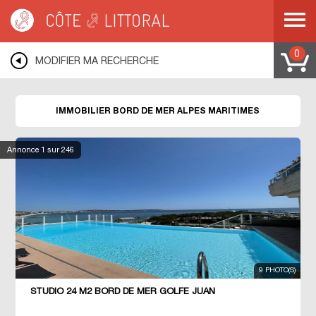
Côte & Littoral
>
Immobilier bord de mer
>
MEDITERRANEE
>
COTE D AZUR
>
ALPES MARITIMES
0
MODIFIER MA RECHERCHE
IMMOBILIER BORD DE MER ALPES MARITIMES
Annonce
1
sur 246
9 PHOTO(S)
STUDIO 24 M2 BORD DE MER GOLFE JUAN