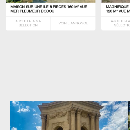
MAISON SUR UNE ILE 8 PIECES 160 M² VUE
MAGNIFIQUE 
MER PLEUMEUR BODOU
120 M² VUE 
AJOUTER A MA
AJOUTER 
VOIR L'ANNONCE
SÉLECTION
SÉLECTI