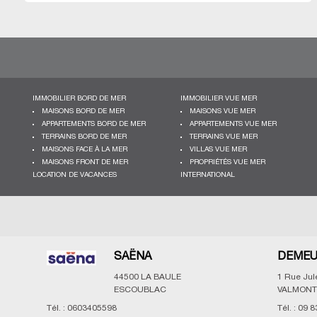
IMMOBILIER BORD DE MER
IMMOBILIER VUE MER
MAISONS BORD DE MER
MAISONS VUE MER
APPARTEMENTS BORD DE MER
APPARTEMENTS VUE MER
TERRAINS BORD DE MER
TERRAINS VUE MER
MAISONS FACE À LA MER
VILLAS VUE MER
MAISONS FRONT DE MER
PROPRIÉTÉS VUE MER
LOCATION DE VACANCES
INTERNATIONAL
SAËNA
DEMEU
44500
LA BAULE
1 Rue Ju
ESCOUBLAC
VALMONT
Tél. :
0603405598
Tél. :
09 8