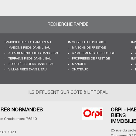
RECHERCHE RAPIDE
IMMOBILIER PIEDS DANS L'EAU
IMMOBILIER DE PRESTIGE
IM
MAISONS PIEDS DANS L'EAU
MAISONS DE PRESTIGE
APPARTEMENTS PIEDS DANS L'EAU
APPARTEMENTS DE PRESTIGE
TERRAINS PIEDS DANS L'EAU
PROPRIÉTÉS DE PRESTIGE
IM
PROPRIÉTÉS PIEDS DANS L'EAU
MANOIRS
VILLAS PIEDS DANS L'EAU
CHÂTEAUX
ILS DIFFUSENT SUR CÔTE & LITTORAL
RES NORMANDES
ORPI - HA
BIENS
les Crochemore
76540
IMMOBILI
25 rue du prof
3 61 70 51
Raymond GAR