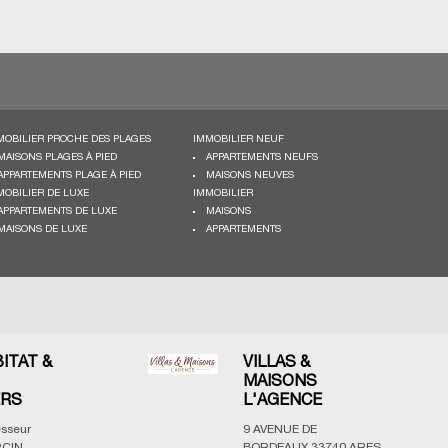
MOBILIER PROCHE DES PLAGES
IMMOBILIER NEUF
MAISONS PLAGES À PIED
APPARTEMENTS NEUFS
APPARTEMENTS PLAGE À PIED
MAISONS NEUVES
MOBILIER DE LUXE
IMMOBILIER
APPARTEMENTS DE LUXE
MAISONS
MAISONS DE LUXE
APPARTEMENTS
BITAT &
VILLAS &
MAISONS
ERS
L'AGENCE
esseur
9 AVENUE DE
CIN,
BORDEAUX
33740
ARES