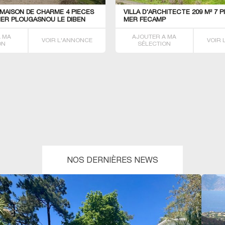
MAISON DE CHARME 4 PIECES
VILLA D'ARCHITECTE 209 M² 7 
MER PLOUGASNOU LE DIBEN
MER FECAMP
A MA
AJOUTER A MA
VOIR L'ANNONCE
VOIR
ON
SÉLECTION
NOS DERNIÈRES NEWS