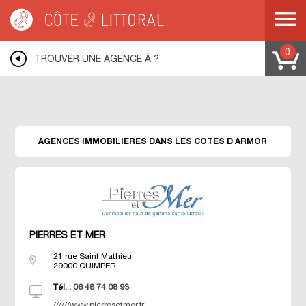
Warning
: Undefined variable $idUser in
/var/www/mobile.cotelittoral.fr/annuaire.php
on line
69
Côte & Littoral
>
Les agences du littoral
>
Agences immobili&eagrave;res
BRETAGNE
>
Agences immobili&eagrave;res COTES D ARMOR
0
TROUVER UNE AGENCE À ?
AGENCES IMMOBILIÈRES DANS LES COTES D ARMOR
PIERRES ET MER
21 rue Saint Mathieu
29000
QUIMPER
Tél. :
06 48 74 08 93
//////www.pierresetmer.fr