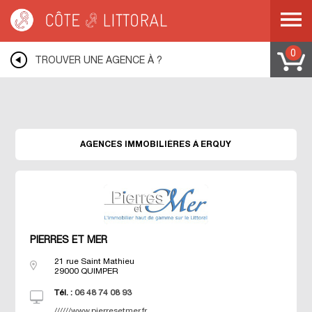
Warning
: Undefined variable $idUser in
/var/www/mobile.cotelittoral.fr/annuaire.php
on line
69
Côte & Littoral
>
Les agences du littoral
>
Agences immobili&eagrave;res
BRETAGNE
>
Agences immobili&eagrave;res COTES D ARMOR
>
Agences
0
TROUVER UNE AGENCE À ?
immobili&eagrave;res ERQUY
AGENCES IMMOBILIÈRES À ERQUY
PIERRES ET MER
21 rue Saint Mathieu
29000
QUIMPER
Tél. :
06 48 74 08 93
//////www.pierresetmer.fr