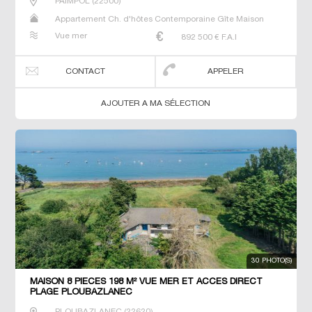
PAIMPOL
(
22500
)
Appartement Ch. d'hôtes Contemporaine Gîte Maison
Maison de maitre Prestige Prestige Propriété Villa
Vue mer
892 500
€ F.A.I
CONTACT
APPELER
AJOUTER A MA SÉLECTION
30 PHOTO(S)
MAISON 8 PIECES 198 M² VUE MER ET ACCES DIRECT
PLAGE PLOUBAZLANEC
PLOUBAZLANEC
(
22620
)