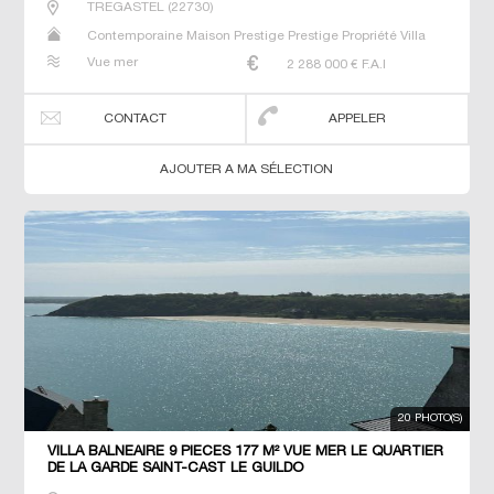
TREGASTEL
(
22730
)
Contemporaine Maison Prestige Prestige Propriété Villa
Vue mer
2 288 000
€ F.A.I
CONTACT
APPELER
AJOUTER A MA SÉLECTION
20 PHOTO(S)
VILLA BALNEAIRE 9 PIECES 177 M² VUE MER LE QUARTIER
DE LA GARDE SAINT-CAST LE GUILDO