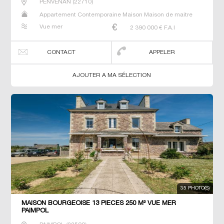
PENVENAN
(
22710
)
Appartement Contemporaine Maison Maison de maitre
Prestige Prestige Propriété Villa
Vue mer
2 390 000
€ F.A.I
CONTACT
APPELER
AJOUTER A MA SÉLECTION
35 PHOTO(S)
MAISON BOURGEOISE 13 PIECES 250 M² VUE MER
PAIMPOL