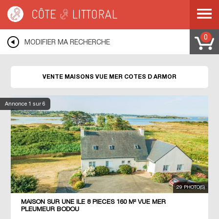
Côte & Littoral
>
immobilier vue mer
>
Maisons vue mer
>
BRETAGNE
>
COTES
D ARMOR
0
MODIFIER MA RECHERCHE
VENTE MAISONS VUE MER COTES D ARMOR
Annonce
1
sur 6
29 PHOTO(S)
MAISON SUR UNE ILE 8 PIECES 160 M² VUE MER
PLEUMEUR BODOU