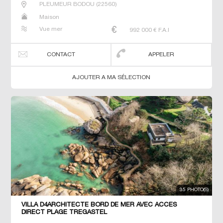
PLEUMEUR BODOU
(
22560
)
Maison
Vue mer
992 000
€ F.A.I
CONTACT
APPELER
AJOUTER A MA SÉLECTION
35 PHOTO(S)
VILLA D4ARCHITECTE BORD DE MER AVEC ACCES
DIRECT PLAGE TREGASTEL