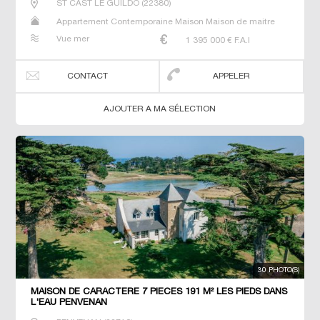
ST CAST LE GUILDO
(
22380
)
Appartement Contemporaine Maison Maison de maitre
Prestige Prestige Propriété Villa
Vue mer
1 395 000
€ F.A.I
CONTACT
APPELER
AJOUTER A MA SÉLECTION
30 PHOTO(S)
MAISON DE CARACTERE 7 PIECES 191 M² LES PIEDS DANS
L'EAU PENVENAN