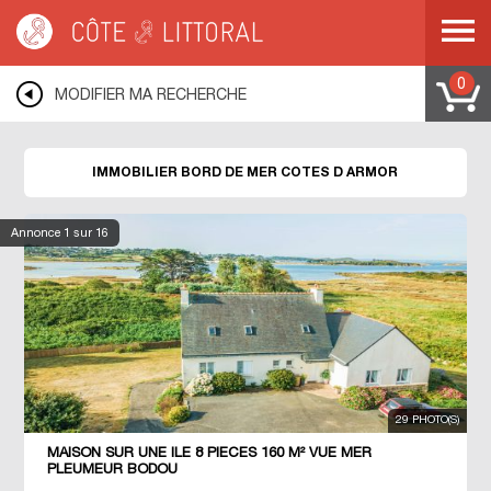
Côte & Littoral
>
Immobilier bord de mer
>
BRETAGNE
>
COTES D ARMOR
0
MODIFIER MA RECHERCHE
IMMOBILIER BORD DE MER COTES D ARMOR
Annonce
1
sur 16
29 PHOTO(S)
MAISON SUR UNE ILE 8 PIECES 160 M² VUE MER
PLEUMEUR BODOU