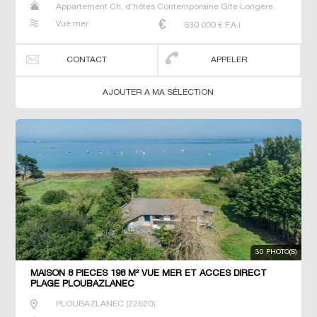
Appartement Ch. d'hôtes Contemporaine Gîte Longère
Maison Maison de maitre Manoir Prestige Prestige
Vue mer
630 000
€ F.A.I
Propriété Villa
CONTACT
APPELER
AJOUTER A MA SÉLECTION
30 PHOTO(S)
MAISON 8 PIECES 198 M² VUE MER ET ACCES DIRECT
PLAGE PLOUBAZLANEC
PLOUBAZLANEC
(
22620
)