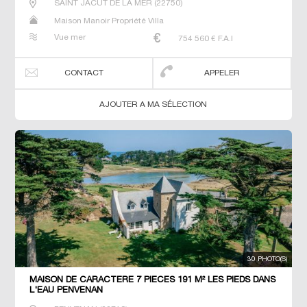
SAINT JACUT DE LA MER
(
22750
)
Maison Manoir Propriété Villa
Vue mer
754 560
€ F.A.I
CONTACT
APPELER
AJOUTER A MA SÉLECTION
30 PHOTO(S)
MAISON DE CARACTERE 7 PIECES 191 M² LES PIEDS DANS
L'EAU PENVENAN