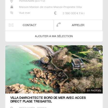
PENVENAN
(
22710
)
Maison Maison de maitre Manoir Propriété Villa
Vue mer
2 390 000
€ F.A.I
CONTACT
APPELER
AJOUTER A MA SÉLECTION
35 PHOTO(S)
VILLA D4ARCHITECTE BORD DE MER AVEC ACCES
DIRECT PLAGE TREGASTEL