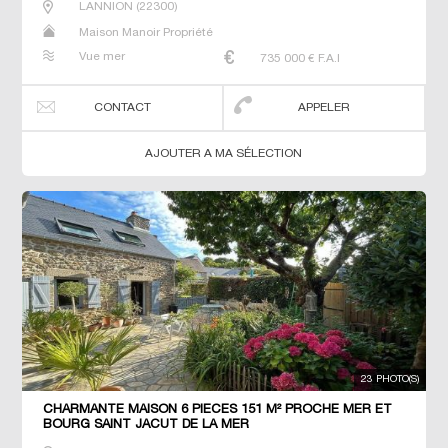
LANNION
(
22300
)
Maison Manoir Propriété
Vue mer
735 000
€ F.A.I
CONTACT
APPELER
AJOUTER A MA SÉLECTION
23 PHOTO(S)
CHARMANTE MAISON 6 PIECES 151 M² PROCHE MER ET
BOURG SAINT JACUT DE LA MER