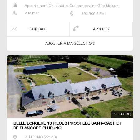
Appartement Ch. d'hôtes Contemporaine Gîte Maison
Maison de maitre Manoir Prestige Prestige Propriété Villa
Vue mer
892 500
€ F.A.I
CONTACT
APPELER
AJOUTER A MA SÉLECTION
20 PHOTO(S)
BELLE LONGERE 10 PIECES PROCHEDE SAINT-CAST ET
DE PLANCOET PLUDUNO
PLUDUNO
(
22130
)