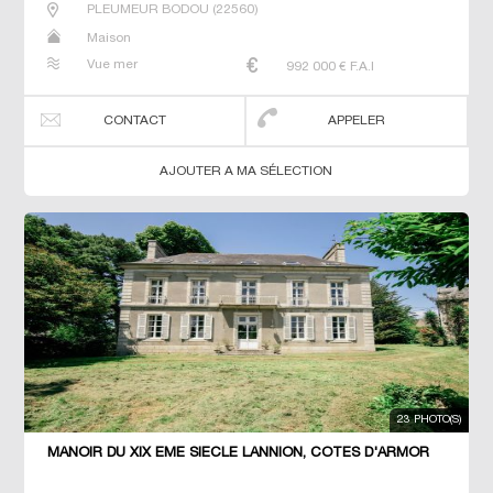
PLEUMEUR BODOU
(
22560
)
Maison
Vue mer
992 000
€ F.A.I
CONTACT
APPELER
AJOUTER A MA SÉLECTION
23 PHOTO(S)
MANOIR DU XIX ÈME SIÈCLE LANNION, CÔTES D'ARMOR