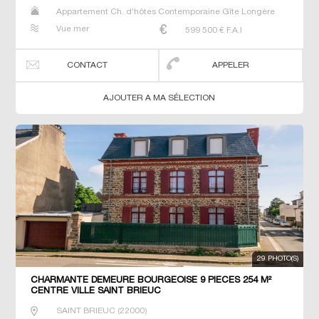
Appartement Ch. d'hôtes Contemporaine Gîte Longère
Maison Maison de maitre Manoir Prestige Prestige
Vue mer
599 500
€ F.A.I
Propriété Villa
CONTACT
APPELER
AJOUTER A MA SÉLECTION
29 PHOTO(S)
CHARMANTE DEMEURE BOURGEOISE 9 PIECES 254 M²
CENTRE VILLE SAINT BRIEUC
SAINT BRIEUC
(
22000
)