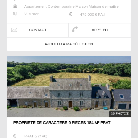
Appartement Contemporaine Maison Maison de maitre
Manoir Prestige Prestige Propriété Villa
Vue mer
475 000
€ F.A.I
CONTACT
APPELER
AJOUTER A MA SÉLECTION
36 PHOTO(S)
PROPRIETE DE CARACTERE 9 PIECES 184 M² PRAT
PRAT
(
22140
)