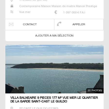
Contemporaine Maison Maison de maitre Manoir Prestige
Prestige Propriété Villa
Vue mer
1 097 000
€ F.A.I
CONTACT
APPELER
AJOUTER A MA SÉLECTION
20 PHOTO(S)
VILLA BALNEAIRE 9 PIECES 177 M² VUE MER LE QUARTIER
DE LA GARDE SAINT-CAST LE GUILDO
ST CAST LE GUILDO
(
22380
)