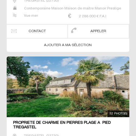
TREGASTEL
(
22730
)
Contemporaine Maison Maison de maitre Manoir Prestige
Prestige Propriété Villa
Vue mer
2 288 000
€ F.A.I
CONTACT
APPELER
AJOUTER A MA SÉLECTION
52 PHOTO(S)
PROPRIETE DE CHARME EN PIERRES PLAGE A PIED
TREGASTEL
TREGASTEL
(
22730
)