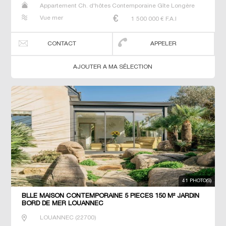
Appartement Ch. d'hôtes Contemporaine Gîte Longère
Maison Maison de maitre Manoir Prestige Prestige
Vue mer
1 500 000
€ F.A.I
Propriété Villa
CONTACT
APPELER
AJOUTER A MA SÉLECTION
41 PHOTO(S)
BLLE MAISON CONTEMPORAINE 5 PIECES 150 M² JARDIN
BORD DE MER LOUANNEC
LOUANNEC
(
22700
)