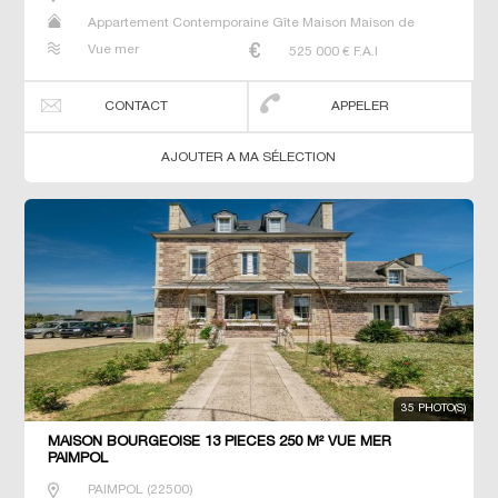
Appartement Contemporaine Gîte Maison Maison de
maitre Manoir Prestige Prestige Propriété Villa
Vue mer
525 000
€ F.A.I
CONTACT
APPELER
AJOUTER A MA SÉLECTION
35 PHOTO(S)
MAISON BOURGEOISE 13 PIECES 250 M² VUE MER
PAIMPOL
PAIMPOL
(
22500
)