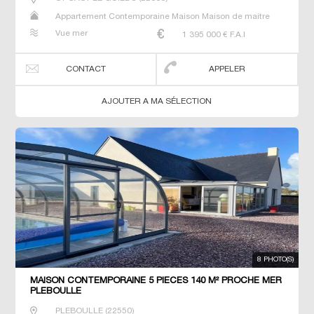
Appartement Contemporaine Maison Maison de maitre
Manoir Prestige Prestige Propriété Villa
Vue mer
1 395 000
€ F.A.I
CONTACT
APPELER
AJOUTER A MA SÉLECTION
8 PHOTO(S)
MAISON CONTEMPORAINE 5 PIECES 140 M² PROCHE MER
PLEBOULLE
PLEBOULLE
(
22550
)