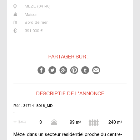
MEZE
(
34140
)
Maison
Bord de mer
391 000
€
PARTAGER SUR :
DESCRIPTIF DE L'ANNONCE
Réf. :
3471418018_MD
.
3
99 m²
240 m²
Mèze, dans un secteur résidentiel proche du centre-