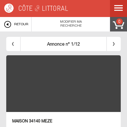
Côte & Littoral
>
Immobilier bord de mer
>
MEDITERRANEE
>
LANGUEDOC
ROUSSILLON
>
HERAULT
>
MEZE
>
MODIFIER MA
0
RETOUR
RECHERCHE
Annonce n° 1/12
MAISON 34140 MEZE