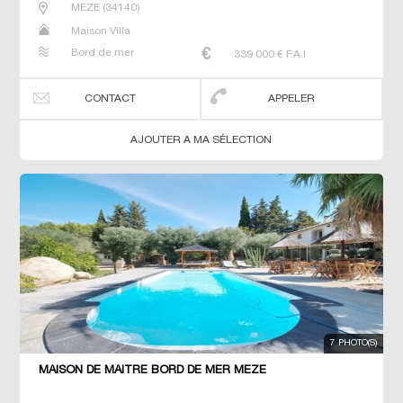
MEZE
(
34140
)
Maison Villa
Bord de mer
339 000
€ F.A.I
CONTACT
APPELER
AJOUTER A MA SÉLECTION
7 PHOTO(S)
MAISON DE MAÎTRE BORD DE MER MEZE