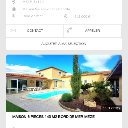
MEZE
(
34140
)
Maison Maison de maitre Villa
Bord de mer
912 000
€
CONTACT
APPELER
AJOUTER A MA SÉLECTION
10 PHOTO(S)
MAISON 6 PIECES 143 M2 BORD DE MER MEZE