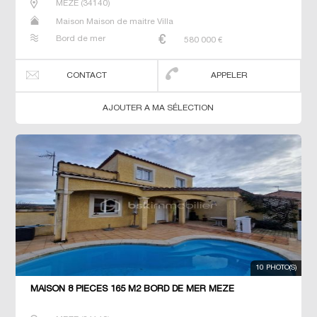
MEZE
(
34140
)
Maison Maison de maitre Villa
Bord de mer
580 000
€
CONTACT
APPELER
AJOUTER A MA SÉLECTION
10 PHOTO(S)
MAISON 8 PIECES 165 M2 BORD DE MER MEZE