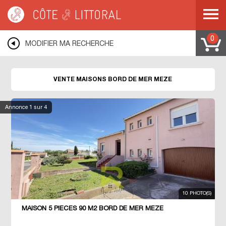
Côte & Littoral
>
Immobilier bord de mer
>
Maisons bord de mer
>
MEDITERRANEE
>
LANGUEDOC ROUSSILLON
>
HERAULT
>
MEZE
0
MODIFIER MA RECHERCHE
VENTE MAISONS BORD DE MER MEZE
Annonce
1
sur 4
10 PHOTO(S)
MAISON 5 PIECES 90 M2 BORD DE MER MEZE