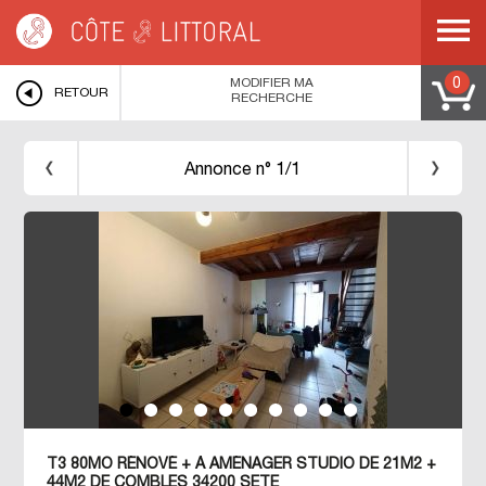
Côte & Littoral
>
Immobilier bord de mer
>
MEDITERRANEE
>
LANGUEDOC
ROUSSILLON
>
HERAULT
>
SETE
>
MODIFIER MA
0
RETOUR
RECHERCHE
Annonce n° 1/1
T3 80MO RÉNOVÉ + À AMÉNAGER STUDIO DE 21M2 +
44M2 DE COMBLES 34200 SETE