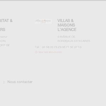
BITAT &
VILLAS &
MAISONS
ERS
L'AGENCE
esseur
9 AVENUE DE
CIN,
BORDEAUX
33740
ARES
ORT DE
Tél. :
05 56 03 78 29 06 71 92 37 13
Voir les annonces
g
Nous contacter