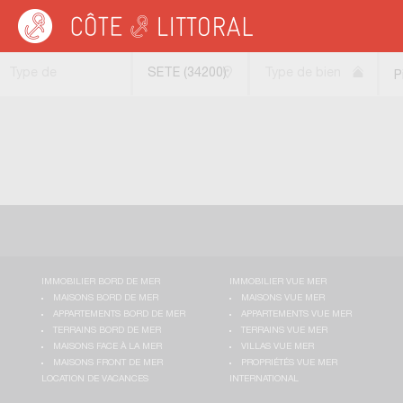
Côte & Littoral
>
Immobilier pieds dans l'eau
>
Appartements pieds dans l'eau
Type de
SETE (34200)
Type de bien
P
transaction
l
IMMOBILIER BORD DE MER
IMMOBILIER VUE MER
MAISONS BORD DE MER
MAISONS VUE MER
APPARTEMENTS BORD DE MER
APPARTEMENTS VUE MER
TERRAINS BORD DE MER
TERRAINS VUE MER
MAISONS FACE À LA MER
VILLAS VUE MER
MAISONS FRONT DE MER
PROPRIÉTÉS VUE MER
LOCATION DE VACANCES
INTERNATIONAL