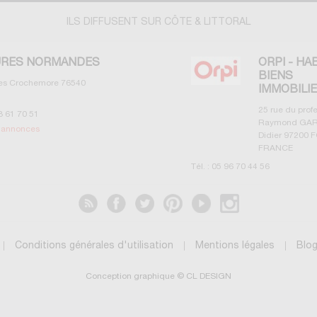
ILS DIFFUSENT SUR CÔTE & LITTORAL
RES NORMANDES
ORPI - HA
BIENS
les Crochemore
76540
IMMOBILI
25 rue du prof
3 61 70 51
Raymond GAR
s annonces
Didier
97200
F
FRANCE
Tél. :
05 96 70 44 56
Voir les annonces
Conditions générales d'utilisation
Mentions légales
Blo
Conception graphique © CL DESIGN