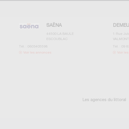
SAËNA
DEMEU
44500
LA BAULE
1 Rue Ju
ESCOUBLAC
VALMONT
Tél. :
0603405598
Tél. :
09 8
Voir les annonces
Voir le
Les agences du littoral