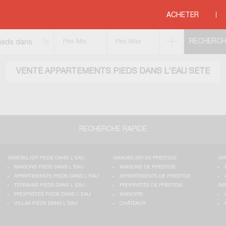
>
MEDITERRANEE
>
LANGUEDOC ROUSSILLON
>
HERAULT
>
SETE
ACHETER
ieds dans
'eau
VENTE APPARTEMENTS PIEDS DANS L'EAU SETE
RECHERCHE RAPIDE
IMMOBILIER PIEDS DANS L'EAU
IMMOBILIER DE PRESTIGE
IM
MAISONS PIEDS DANS L'EAU
MAISONS DE PRESTIGE
APPARTEMENTS PIEDS DANS L'EAU
APPARTEMENTS DE PRESTIGE
TERRAINS PIEDS DANS L'EAU
PROPRIÉTÉS DE PRESTIGE
IM
PROPRIÉTÉS PIEDS DANS L'EAU
MANOIRS
VILLAS PIEDS DANS L'EAU
CHÂTEAUX