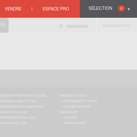
SÉLECTION
0
VENDRE
ESPACE PRO
SUGGESTIONS
0
ANNONCES
MOBILIER PROCHE DES PLAGES
IMMOBILIER NEUF
MAISONS PLAGES À PIED
APPARTEMENTS NEUFS
APPARTEMENTS PLAGE À PIED
MAISONS NEUVES
MOBILIER DE LUXE
IMMOBILIER
APPARTEMENTS DE LUXE
MAISONS
MAISONS DE LUXE
APPARTEMENTS