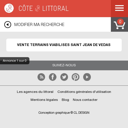
Côte & Littoral
>
Immobilier bord de mer
>
Terrains bord de mer
>
Terrains
viabilisés
>
MEDITERRANEE
>
LANGUEDOC ROUSSILLON
>
HERAULT
>
SAINT
JEAN DE VEDAS
0
MODIFIER MA RECHERCHE
VENTE TERRAINS VIABILISÉS SAINT JEAN DE VEDAS
Annonce
1
sur 0
SUIVEZ-NOUS
Les agences du littoral
Conditions générales d'utilisation
Mentions légales
Blog
Nous contacter
Conception graphique © CL DESIGN