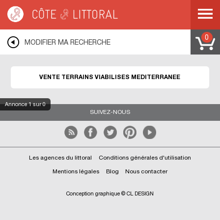
Côte & Littoral
>
Immobilier bord de mer
>
Terrains bord de mer
>
Terrains
viabilisés
>
MEDITERRANEE
0
MODIFIER MA RECHERCHE
VENTE TERRAINS VIABILISÉS MEDITERRANEE
Annonce
1
sur 0
SUIVEZ-NOUS
Les agences du littoral
Conditions générales d'utilisation
Mentions légales
Blog
Nous contacter
Conception graphique © CL DESIGN