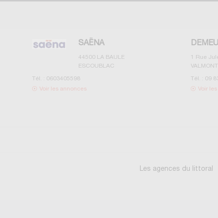
SAËNA
DEMEU
44500
LA BAULE
1 Rue Ju
ESCOUBLAC
VALMONT
Tél. :
0603405598
Tél. :
09 8
Voir les annonces
Voir le
Les agences du littoral