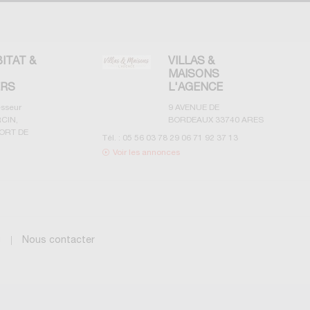
BITAT &
VILLAS &
MAISONS
ERS
L'AGENCE
esseur
9 AVENUE DE
CIN,
BORDEAUX
33740
ARES
ORT DE
Tél. :
05 56 03 78 29 06 71 92 37 13
Voir les annonces
g
Nous contacter