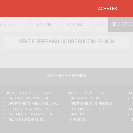
ructibles
>
COTE ATLANTIQUE
>
AQUITAINE
>
PAYS BASQUE
>
IGON
ACHETER
ituation
VENTE TERRAINS CONSTRUCTIBLE IGON
RECHERCHE RAPIDE
IMMOBILIER PIEDS DANS L'EAU
IMMOBILIER DE PRESTIGE
IM
MAISONS PIEDS DANS L'EAU
MAISONS DE PRESTIGE
APPARTEMENTS PIEDS DANS L'EAU
APPARTEMENTS DE PRESTIGE
TERRAINS PIEDS DANS L'EAU
PROPRIÉTÉS DE PRESTIGE
IM
PROPRIÉTÉS PIEDS DANS L'EAU
MANOIRS
VILLAS PIEDS DANS L'EAU
CHÂTEAUX