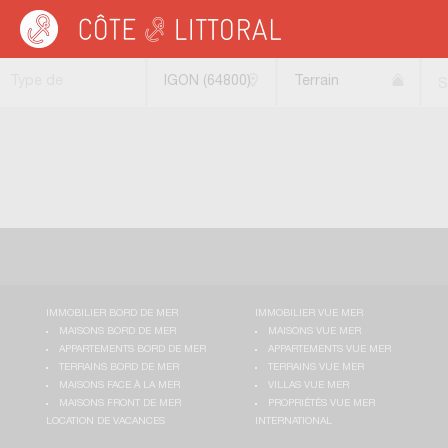
Côte & Littoral
>
Immobilier bord de mer
>
Terrains bord de mer
>
Terrains const
Type de
IGON (64800)
Terrain
S
transaction
constructible
IMMOBILIER BORD DE MER
IMMOBILIER VUE MER
MAISONS BORD DE MER
MAISONS VUE MER
APPARTEMENTS BORD DE MER
APPARTEMENTS VUE MER
TERRAINS BORD DE MER
TERRAINS VUE MER
MAISONS FACE À LA MER
VILLAS VUE MER
MAISONS FRONT DE MER
PROPRIÉTÉS VUE MER
LOCATION DE VACANCES
INTERNATIONAL