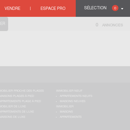
SÉLECTION
0
VENDRE
ESPACE PRO
0
ANNONCES
MOBILIER PROCHE DES PLAGES
IMMOBILIER NEUF
MAISONS PLAGES À PIED
APPARTEMENTS NEUFS
APPARTEMENTS PLAGE À PIED
MAISONS NEUVES
MOBILIER DE LUXE
IMMOBILIER
APPARTEMENTS DE LUXE
MAISONS
MAISONS DE LUXE
APPARTEMENTS