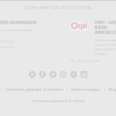
ILS DIFFUSENT SUR CÔTE & LITTORAL
RES NORMANDES
ORPI - HA
BIENS
les Crochemore
76540
IMMOBILI
25 rue du prof
3 61 70 51
Raymond GAR
s annonces
Didier
97200
F
FRANCE
Tél. :
05 96 70 44 56
Voir les annonces
Conditions générales d'utilisation
Mentions légales
Blo
Conception graphique © CL DESIGN