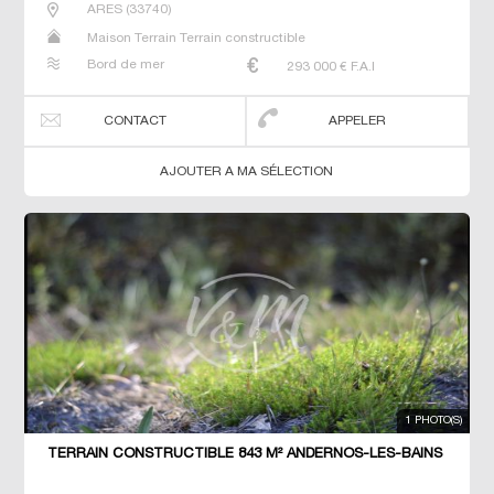
ARES
(
33740
)
Maison Terrain Terrain constructible
Bord de mer
293 000
€ F.A.I
CONTACT
APPELER
AJOUTER A MA SÉLECTION
1 PHOTO(S)
TERRAIN CONSTRUCTIBLE 843 M² ANDERNOS-LES-BAINS