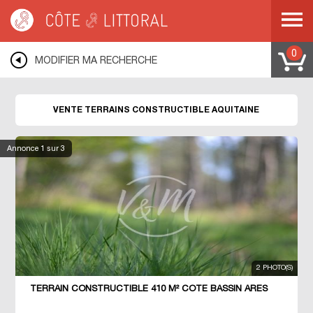
Côte & Littoral
>
Immobilier bord de mer
>
Terrains bord de mer
>
Terrains
constructibles
>
COTE ATLANTIQUE
>
AQUITAINE
0
MODIFIER MA RECHERCHE
VENTE TERRAINS CONSTRUCTIBLE AQUITAINE
Annonce
1
sur 3
2 PHOTO(S)
TERRAIN CONSTRUCTIBLE 410 M² COTE BASSIN ARES