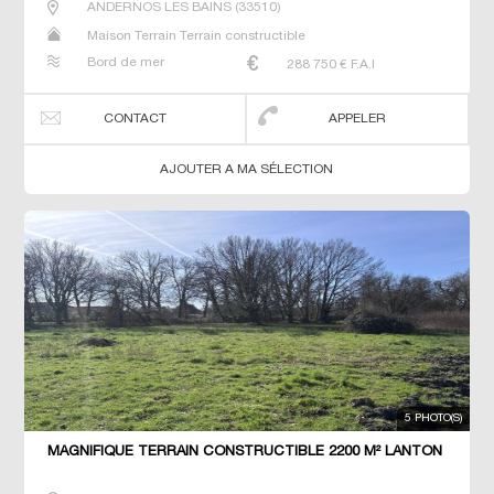
ANDERNOS LES BAINS
(
33510
)
Maison Terrain Terrain constructible
Bord de mer
288 750
€ F.A.I
CONTACT
APPELER
AJOUTER A MA SÉLECTION
5 PHOTO(S)
MAGNIFIQUE TERRAIN CONSTRUCTIBLE 2200 M² LANTON