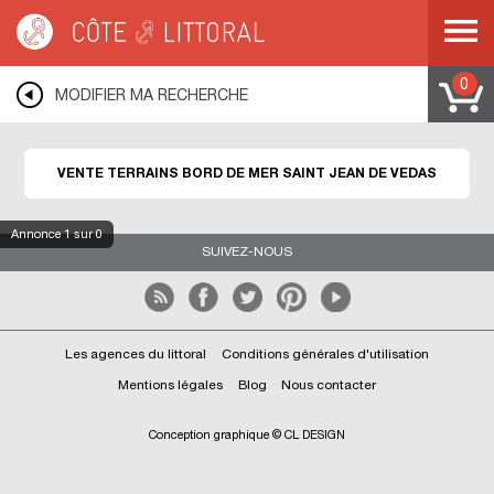
Côte & Littoral
>
Immobilier bord de mer
>
Terrains bord de mer
>
MEDITERRANEE
>
LANGUEDOC ROUSSILLON
>
HERAULT
>
SAINT JEAN DE
VEDAS
0
MODIFIER MA RECHERCHE
VENTE TERRAINS BORD DE MER SAINT JEAN DE VEDAS
Annonce
1
sur 0
SUIVEZ-NOUS
Les agences du littoral
Conditions générales d'utilisation
Mentions légales
Blog
Nous contacter
Conception graphique © CL DESIGN