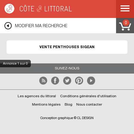
Côte & Littoral
>
Immobilier de prestige
>
Appartements de prestige
>
Penthouses
>
MEDITERRANEE
>
LANGUEDOC ROUSSILLON
>
AUDE
>
SIGEAN
0
MODIFIER MA RECHERCHE
VENTE PENTHOUSES SIGEAN
Annonce
1
sur 0
SUIVEZ-NOUS
Les agences du littoral
Conditions générales d'utilisation
Mentions légales
Blog
Nous contacter
Conception graphique © CL DESIGN