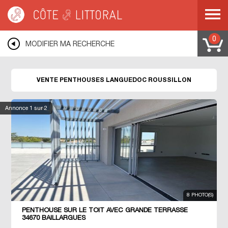
Côte & Littoral
>
Immobilier de prestige
>
Appartements de prestige
>
Penthouses
>
MEDITERRANEE
>
LANGUEDOC ROUSSILLON
0
MODIFIER MA RECHERCHE
VENTE PENTHOUSES LANGUEDOC ROUSSILLON
Annonce
1
sur 2
8 PHOTO(S)
PENTHOUSE SUR LE TOIT AVEC GRANDE TERRASSE
34670 BAILLARGUES