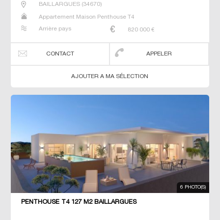
BAILLARGUES
(
34670
)
Appartement Maison Penthouse T4
Arrière pays
820 000
€
CONTACT
APPELER
AJOUTER A MA SÉLECTION
6 PHOTO(S)
PENTHOUSE T4 127 M2 BAILLARGUES