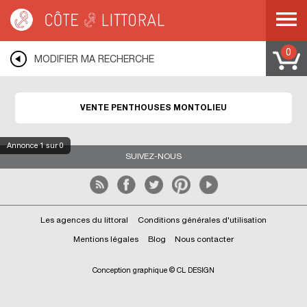
Côte & Littoral
>
Immobilier de prestige
>
Appartements de prestige
>
Penthouses
>
MEDITERRANEE
>
LANGUEDOC ROUSSILLON
>
AUDE
>
MONTOLIEU
0
MODIFIER MA RECHERCHE
VENTE PENTHOUSES MONTOLIEU
Annonce
1
sur 0
SUIVEZ-NOUS
Les agences du littoral
Conditions générales d'utilisation
Mentions légales
Blog
Nous contacter
Conception graphique © CL DESIGN