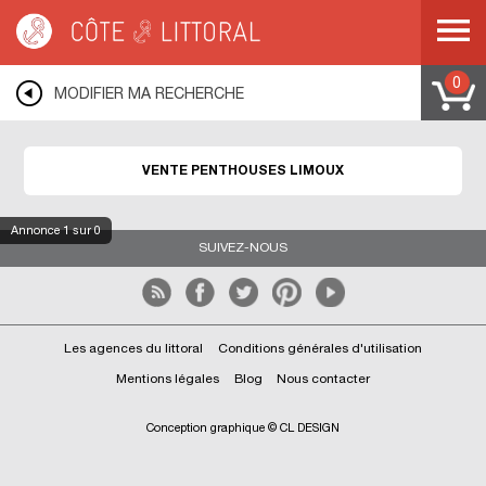
Côte & Littoral
>
Immobilier de prestige
>
Appartements de prestige
>
Penthouses
>
MEDITERRANEE
>
LANGUEDOC ROUSSILLON
>
AUDE
>
LIMOUX
0
MODIFIER MA RECHERCHE
VENTE PENTHOUSES LIMOUX
Annonce
1
sur 0
SUIVEZ-NOUS
Les agences du littoral
Conditions générales d'utilisation
Mentions légales
Blog
Nous contacter
Conception graphique © CL DESIGN