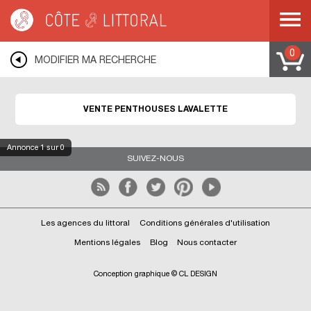
Côte & Littoral
>
Immobilier de prestige
>
Appartements de prestige
>
Penthouses
>
MEDITERRANEE
>
LANGUEDOC ROUSSILLON
>
AUDE
>
LAVALETTE
0
MODIFIER MA RECHERCHE
VENTE PENTHOUSES LAVALETTE
Annonce
1
sur 0
SUIVEZ-NOUS
Les agences du littoral
Conditions générales d'utilisation
Mentions légales
Blog
Nous contacter
Conception graphique © CL DESIGN