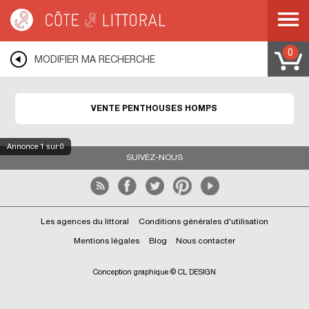
Côte & Littoral
>
Immobilier de prestige
>
Appartements de prestige
>
Penthouses
>
MEDITERRANEE
>
LANGUEDOC ROUSSILLON
>
AUDE
>
HOMPS
0
MODIFIER MA RECHERCHE
VENTE PENTHOUSES HOMPS
Annonce
1
sur 0
SUIVEZ-NOUS
Les agences du littoral
Conditions générales d'utilisation
Mentions légales
Blog
Nous contacter
Conception graphique © CL DESIGN