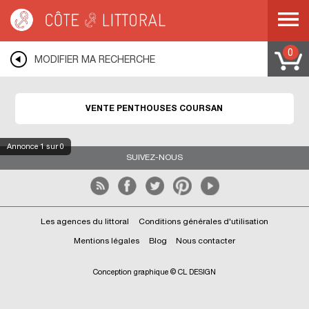
Côte & Littoral
>
Immobilier de prestige
>
Appartements de prestige
>
Penthouses
>
MEDITERRANEE
>
LANGUEDOC ROUSSILLON
>
AUDE
>
COURSAN
0
MODIFIER MA RECHERCHE
VENTE PENTHOUSES COURSAN
Annonce
1
sur 0
SUIVEZ-NOUS
Les agences du littoral
Conditions générales d'utilisation
Mentions légales
Blog
Nous contacter
Conception graphique © CL DESIGN