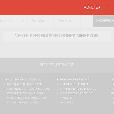
ses
>
MEDITERRANEE
>
LANGUEDOC ROUSSILLON
>
AUDE
>
CAUNES MINERV
ACHETER
ituation
VENTE PENTHOUSES CAUNES MINERVOIS
RECHERCHE RAPIDE
IMMOBILIER PIEDS DANS L'EAU
IMMOBILIER DE PRESTIGE
IM
MAISONS PIEDS DANS L'EAU
MAISONS DE PRESTIGE
APPARTEMENTS PIEDS DANS L'EAU
APPARTEMENTS DE PRESTIGE
TERRAINS PIEDS DANS L'EAU
PROPRIÉTÉS DE PRESTIGE
IM
PROPRIÉTÉS PIEDS DANS L'EAU
MANOIRS
VILLAS PIEDS DANS L'EAU
CHÂTEAUX