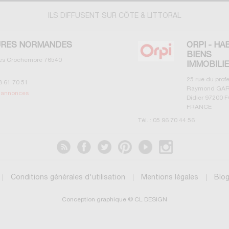
ILS DIFFUSENT SUR CÔTE & LITTORAL
RES NORMANDES
ORPI - HA
BIENS
les Crochemore
76540
IMMOBILI
25 rue du prof
3 61 70 51
Raymond GAR
s annonces
Didier
97200
F
FRANCE
Tél. :
05 96 70 44 56
Voir les annonces
Conditions générales d'utilisation
Mentions légales
Blo
Conception graphique © CL DESIGN