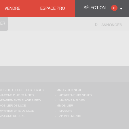
OIS
SÉLECTION
0
VENDRE
ESPACE PRO
0
ANNONCES
MOBILIER PROCHE DES PLAGES
IMMOBILIER NEUF
MAISONS PLAGES À PIED
APPARTEMENTS NEUFS
APPARTEMENTS PLAGE À PIED
MAISONS NEUVES
MOBILIER DE LUXE
IMMOBILIER
APPARTEMENTS DE LUXE
MAISONS
MAISONS DE LUXE
APPARTEMENTS