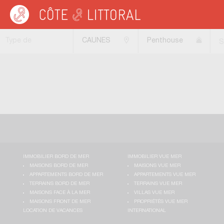
Côte & Littoral
>
Immobilier de prestige
>
Appartements de prestige
>
Penthou
Type de
CAUNES
Penthouse
S
transaction
MINERVOIS
(11160)
IMMOBILIER BORD DE MER
IMMOBILIER VUE MER
MAISONS BORD DE MER
MAISONS VUE MER
APPARTEMENTS BORD DE MER
APPARTEMENTS VUE MER
TERRAINS BORD DE MER
TERRAINS VUE MER
MAISONS FACE À LA MER
VILLAS VUE MER
MAISONS FRONT DE MER
PROPRIÉTÉS VUE MER
LOCATION DE VACANCES
INTERNATIONAL