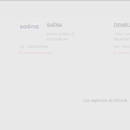
SAËNA
DEMEU
44500
LA BAULE
1 Rue Ju
ESCOUBLAC
VALMONT
Tél. :
0603405598
Tél. :
09 8
Voir les annonces
Voir le
Les agences du littoral