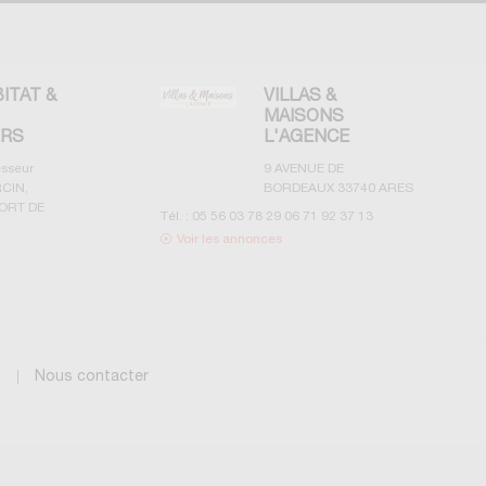
BITAT &
VILLAS &
MAISONS
ERS
L'AGENCE
esseur
9 AVENUE DE
CIN,
BORDEAUX
33740
ARES
ORT DE
Tél. :
05 56 03 78 29 06 71 92 37 13
Voir les annonces
g
Nous contacter