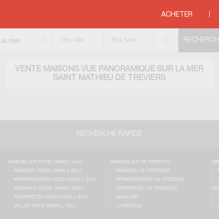
ique
>
MEDITERRANEE
>
LANGUEDOC ROUSSILLON
>
HERAULT
>
SAINT MAT
ACHETER
ue mer
VENTE MAISONS VUE PANORAMIQUE SUR LA MER
SAINT MATHIEU DE TREVIERS
RECHERCHE RAPIDE
IMMOBILIER PIEDS DANS L'EAU
IMMOBILIER DE PRESTIGE
IM
MAISONS PIEDS DANS L'EAU
MAISONS DE PRESTIGE
APPARTEMENTS PIEDS DANS L'EAU
APPARTEMENTS DE PRESTIGE
TERRAINS PIEDS DANS L'EAU
PROPRIÉTÉS DE PRESTIGE
IM
PROPRIÉTÉS PIEDS DANS L'EAU
MANOIRS
VILLAS PIEDS DANS L'EAU
CHÂTEAUX