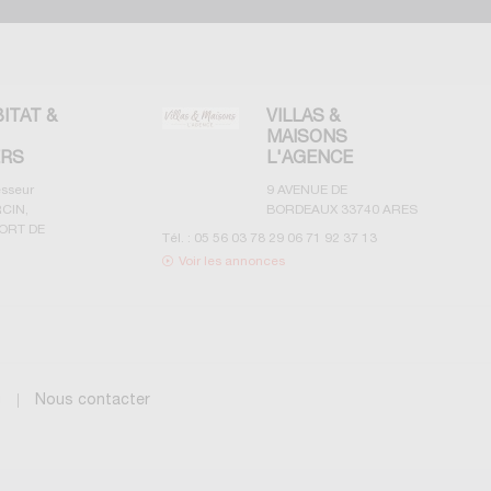
BITAT &
VILLAS &
MAISONS
ERS
L'AGENCE
esseur
9 AVENUE DE
CIN,
BORDEAUX
33740
ARES
ORT DE
Tél. :
05 56 03 78 29 06 71 92 37 13
Voir les annonces
g
Nous contacter