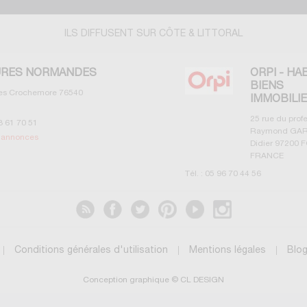
ILS DIFFUSENT SUR CÔTE & LITTORAL
RES NORMANDES
ORPI - HA
BIENS
les Crochemore
76540
IMMOBILI
25 rue du prof
3 61 70 51
Raymond GAR
s annonces
Didier
97200
F
FRANCE
Tél. :
05 96 70 44 56
Voir les annonces
Conditions générales d'utilisation
Mentions légales
Blo
Conception graphique © CL DESIGN