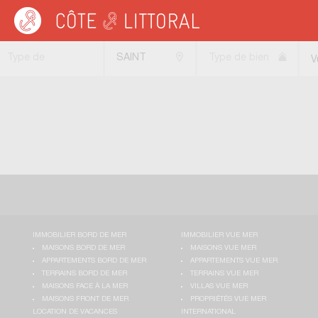
Côte & Littoral
>
immobilier vue mer
>
Maisons vue mer
>
Maisons vue panoram
Type de
SAINT
Type de bien
V
transaction
MATHIEU DE
TREVIERS
(34270)
IMMOBILIER BORD DE MER
IMMOBILIER VUE MER
MAISONS BORD DE MER
MAISONS VUE MER
APPARTEMENTS BORD DE MER
APPARTEMENTS VUE MER
TERRAINS BORD DE MER
TERRAINS VUE MER
MAISONS FACE À LA MER
VILLAS VUE MER
MAISONS FRONT DE MER
PROPRIÉTÉS VUE MER
LOCATION DE VACANCES
INTERNATIONAL