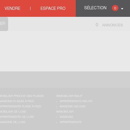
HIEU DE TREVIERS
SÉLECTION
0
VENDRE
ESPACE PRO
0
ANNONCES
MOBILIER PROCHE DES PLAGES
IMMOBILIER NEUF
MAISONS PLAGES À PIED
APPARTEMENTS NEUFS
APPARTEMENTS PLAGE À PIED
MAISONS NEUVES
MOBILIER DE LUXE
IMMOBILIER
APPARTEMENTS DE LUXE
MAISONS
MAISONS DE LUXE
APPARTEMENTS