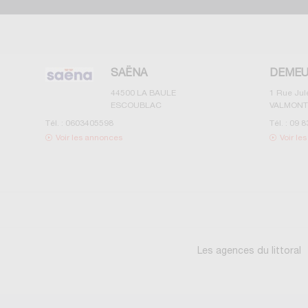
SAËNA
DEMEU
44500
LA BAULE
1 Rue Ju
ESCOUBLAC
VALMONT
Tél. :
0603405598
Tél. :
09 8
Voir les annonces
Voir le
Les agences du littoral