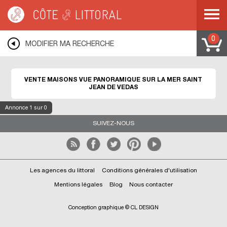
Côte & Littoral
>
immobilier vue mer
>
Maisons vue mer
>
Maisons vue
panoramique
>
MEDITERRANEE
>
LANGUEDOC ROUSSILLON
>
HERAULT
>
SAINT JEAN DE VEDAS
0
MODIFIER MA RECHERCHE
VENTE MAISONS VUE PANORAMIQUE SUR LA MER SAINT
JEAN DE VEDAS
Annonce
1
sur 0
SUIVEZ-NOUS
Les agences du littoral
Conditions générales d'utilisation
Mentions légales
Blog
Nous contacter
Conception graphique © CL DESIGN