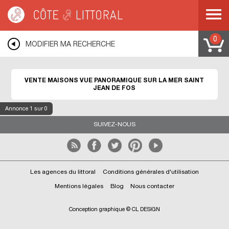
Côte & Littoral
>
immobilier vue mer
>
Maisons vue mer
>
Maisons vue
panoramique
>
MEDITERRANEE
>
LANGUEDOC ROUSSILLON
>
HERAULT
>
SAINT JEAN DE FOS
0
MODIFIER MA RECHERCHE
VENTE MAISONS VUE PANORAMIQUE SUR LA MER SAINT
JEAN DE FOS
Annonce
1
sur 0
SUIVEZ-NOUS
Les agences du littoral
Conditions générales d'utilisation
Mentions légales
Blog
Nous contacter
Conception graphique © CL DESIGN