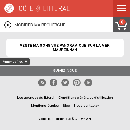
Côte & Littoral
>
immobilier vue mer
>
Maisons vue mer
>
Maisons vue
panoramique
>
MEDITERRANEE
>
LANGUEDOC ROUSSILLON
>
HERAULT
>
MAUREILHAN
0
MODIFIER MA RECHERCHE
VENTE MAISONS VUE PANORAMIQUE SUR LA MER
MAUREILHAN
Annonce
1
sur 0
SUIVEZ-NOUS
Les agences du littoral
Conditions générales d'utilisation
Mentions légales
Blog
Nous contacter
Conception graphique © CL DESIGN