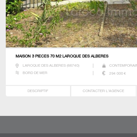
MAISON 3 PIECES 70 M2 LAROQUE DES ALBERES
LAROQUE DES ALBERES
(
66740
)
CONTEMPORAIN
BORD DE MER
294 000
€
DESCRIPTIF
CONTACTER L'AGENCE