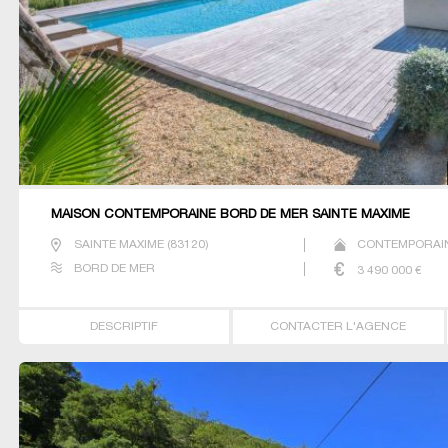
MAISON CONTEMPORAINE BORD DE MER SAINTE MAXIME
SAINTE MAXIME
(
83120
)
CONTEMPORAIN
BORD DE MER
3 490 000
€
DESCRIPTIF
CONTACTER L'AGENCE