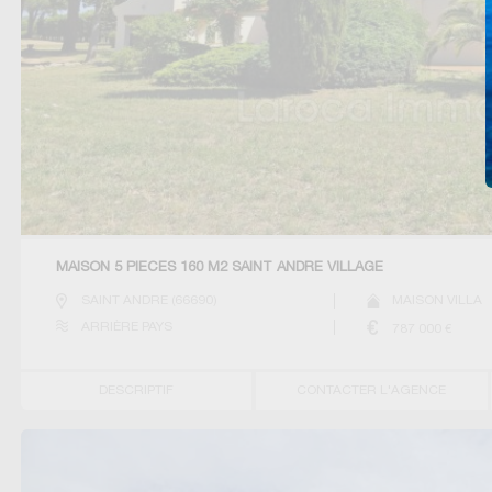
MAISON 5 PIECES 160 M2 SAINT ANDRE VILLAGE
SAINT ANDRE
(
66690
)
MAISON VILLA
ARRIÈRE PAYS
787 000
€
DESCRIPTIF
CONTACTER L'AGENCE