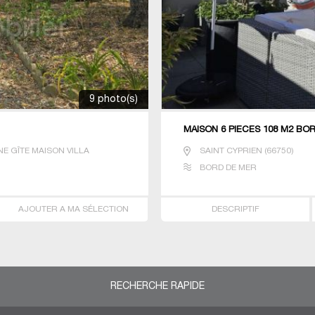
9 photo(s)
MAISON 6 PIECES 108 M2 BO
E GÎTE MAISON VILLA
SAINT CYPRIEN
(
66750
)
BORD DE MER
AJOUTER A MA SÉLECTION
DESCRIPTIF
RECHERCHE RAPIDE