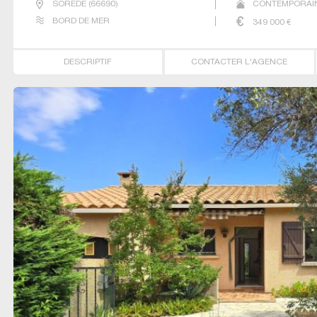
SOREDE
(
66690
)
CONTEMPORAIN
BORD DE MER
349 000
€
DESCRIPTIF
CONTACTER L'AGENCE