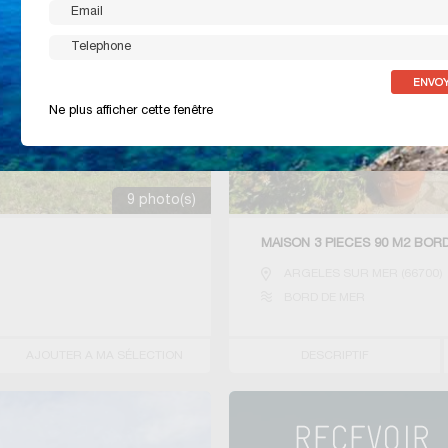
Ne plus afficher cette fenêtre
9 photo(s)
MAISON 3 PIECES 90 M2 BOR
ARGELES SUR MER
(
66700
)
BORD DE MER
AJOUTER A MA SÉLECTION
DESCRIPTIF