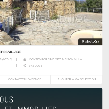
9 photo(s)
ERES VILLAGE
S
(
66740
)
CONTEMPORAINE GÎTE MAISON VILLA
572 000
€
CONTACTER L'AGENCE
AJOUTER A MA SÉLECTION