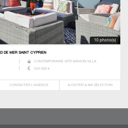
10 photo(s)
RD DE MER SAINT CYPRIEN
CONTEMPORAINE GÎTE MAISON VILLA
525 000
€
CONTACTER L'AGENCE
AJOUTER A MA SÉLECTION