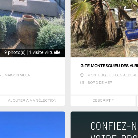
9 photo(s) | 1 visite virtuelle
GÎTE MONTESQUIEU DES ALB
E MAISON VILLA
MONTESQUIEU DES ALBERE
BORD DE MER
AJOUTER A MA SÉLECTION
DESCRIPTIF