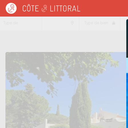
Côte & Littoral
>
Immobilier neuf
>
Maisons neuves
>
Maisons récentes
>
MEDIT
Type de
Type de bien
S
transaction