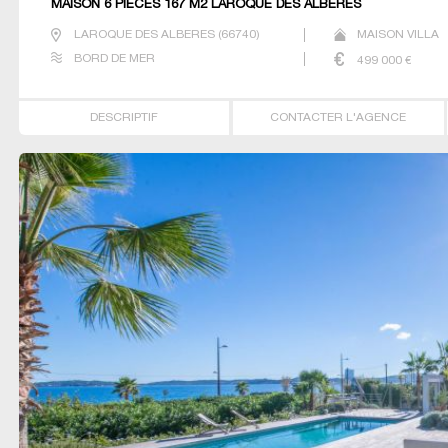
MAISON 6 PIECES 167 M2 LAROQUE DES ALBERES
LAROQUE DES ALBERES
(
66740
)
MAISON VILLA
BORD DE MER
499 000
€
DESCRIPTIF
CONTACTER L'AGENCE