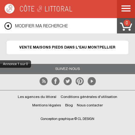
Côte & Littoral
>
Immobilier pieds dans l'eau
>
Maisons pieds dans l'eau
>
MEDITERRANEE
>
LANGUEDOC ROUSSILLON
>
HERAULT
>
MONTPELLIER
0
MODIFIER MA RECHERCHE
VENTE MAISONS PIEDS DANS L'EAU MONTPELLIER
Annonce
1
sur 0
SUIVEZ-NOUS
Les agences du littoral
Conditions générales d'utilisation
Mentions légales
Blog
Nous contacter
Conception graphique © CL DESIGN