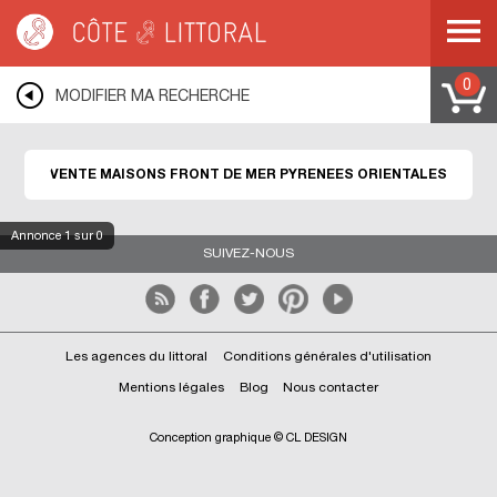
Côte & Littoral
>
Immobilier bord de mer
>
Maisons front de mer
>
MEDITERRANEE
>
LANGUEDOC ROUSSILLON
>
PYRENEES ORIENTALES
0
MODIFIER MA RECHERCHE
VENTE MAISONS FRONT DE MER PYRENEES ORIENTALES
Annonce
1
sur 0
SUIVEZ-NOUS
Les agences du littoral
Conditions générales d'utilisation
Mentions légales
Blog
Nous contacter
Conception graphique © CL DESIGN