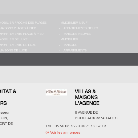
MOBILIER PROCHE DES PLAGES
IMMOBILIER NEUF
MAISONS PLAGES À PIED
APPARTEMENTS NEUFS
APPARTEMENTS PLAGE À PIED
MAISONS NEUVES
MOBILIER DE LUXE
IMMOBILIER
APPARTEMENTS DE LUXE
MAISONS
MAISONS DE LUXE
APPARTEMENTS
BITAT &
VILLAS &
MAISONS
ERS
L'AGENCE
esseur
9 AVENUE DE
CIN,
BORDEAUX
33740
ARES
ORT DE
Tél. :
05 56 03 78 29 06 71 92 37 13
Voir les annonces