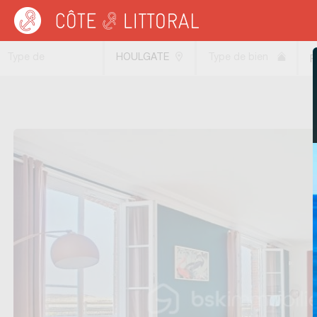
Côte & Littoral
>
Immobilier bord de mer
>
Maisons bord de mer
>
Maisons de 
Type de
HOULGATE
Type de bien
P
transaction
(14510)
p