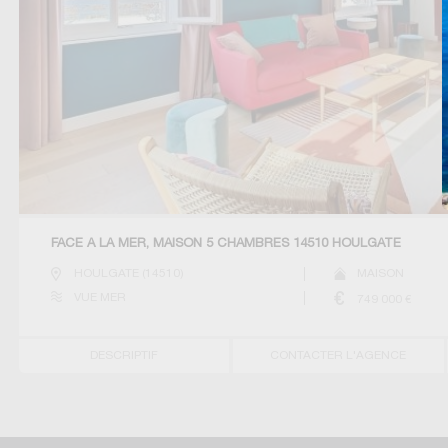
FACE À LA MER, MAISON 5 CHAMBRES 14510 HOULGATE
HOULGATE
(
14510
)
MAISON
VUE MER
749 000
€
DESCRIPTIF
CONTACTER L'AGENCE