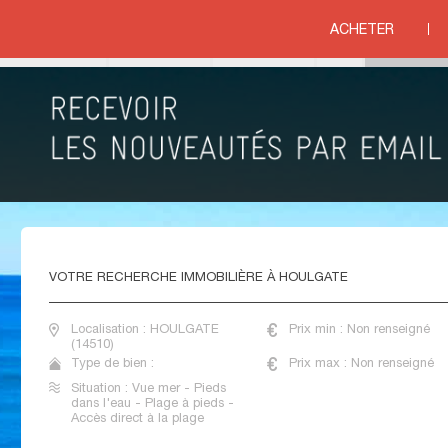
vacances
>
NORMANDIE
>
BASSE NORMANDIE
>
CALVADOS
>
COTE FLEURIE
>
ACHETER
lage à
ieds
VENTE MAISONS DE VACANCES HOULGATE
VOTRE
RECHERCHE IMMOBILIÈRE À HOULGATE
Localisation : HOULGATE
Prix min : Non renseigné
(14510)
Type de bien :
Prix max : Non renseigné
Situation : Vue mer - Pieds
dans l'eau - Plage à pieds -
Accès direct à la plage