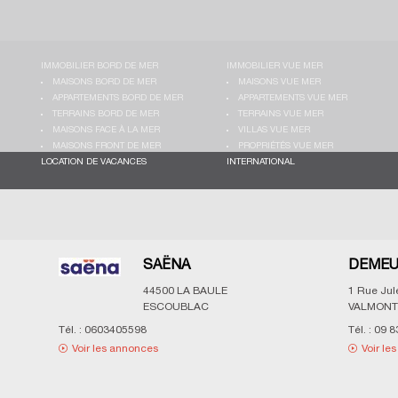
IMMOBILIER BORD DE MER
IMMOBILIER VUE MER
MAISONS BORD DE MER
MAISONS VUE MER
APPARTEMENTS BORD DE MER
APPARTEMENTS VUE MER
TERRAINS BORD DE MER
TERRAINS VUE MER
MAISONS FACE À LA MER
VILLAS VUE MER
MAISONS FRONT DE MER
PROPRIÉTÉS VUE MER
LOCATION DE VACANCES
INTERNATIONAL
SAËNA
DEMEU
44500
LA BAULE
1 Rue Ju
ESCOUBLAC
VALMONT
Tél. :
0603405598
Tél. :
09 8
Voir les annonces
Voir le