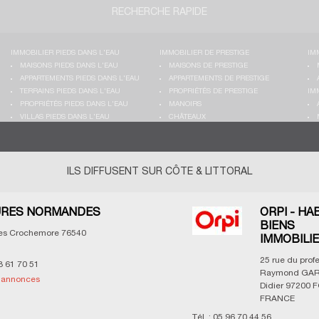
RECHERCHE RAPIDE
IMMOBILIER PIEDS DANS L'EAU
IMMOBILIER DE PRESTIGE
IM
MAISONS PIEDS DANS L'EAU
MAISONS DE PRESTIGE
APPARTEMENTS PIEDS DANS L'EAU
APPARTEMENTS DE PRESTIGE
TERRAINS PIEDS DANS L'EAU
PROPRIÉTÉS DE PRESTIGE
IM
PROPRIÉTÉS PIEDS DANS L'EAU
MANOIRS
VILLAS PIEDS DANS L'EAU
CHÂTEAUX
ILS DIFFUSENT SUR CÔTE & LITTORAL
RES NORMANDES
ORPI - HA
BIENS
les Crochemore
76540
IMMOBILI
25 rue du prof
3 61 70 51
Raymond GAR
s annonces
Didier
97200
F
FRANCE
Tél. :
05 96 70 44 56