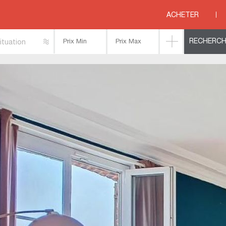
LVADOS
>
COTE FLEURIE
>
HOULGATE
>
ACHETER
ituation