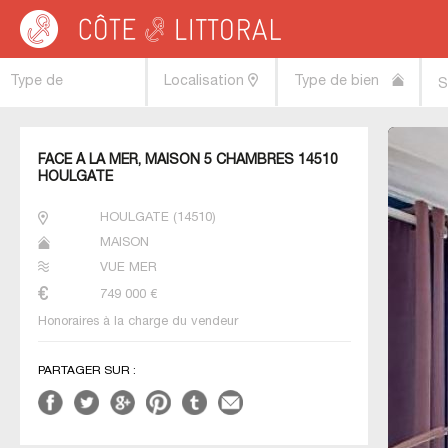
Côte & Littoral
>
immobilier vue mer
>
NORMANDIE
>
BASSE NORMANDIE
>
CA
Type de
Localisation
Type de bien
S
transaction
FACE À LA MER, MAISON 5 CHAMBRES 14510
HOULGATE
HOULGATE
(
14510
)
MAISON
VUE MER
749 000
€
Honoraires à la charge du vendeur
PARTAGER SUR :