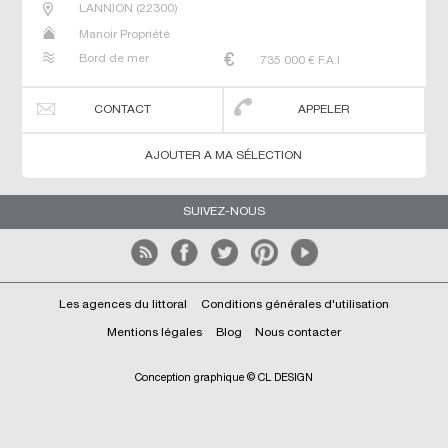
LANNION
(
22300
)
Manoir Propriété
Bord de mer
735 000
€ F.A.I
CONTACT
APPELER
AJOUTER A MA SÉLECTION
SUIVEZ-NOUS
Les agences du littoral
Conditions générales d'utilisation
Mentions légales
Blog
Nous contacter
Conception graphique © CL DESIGN