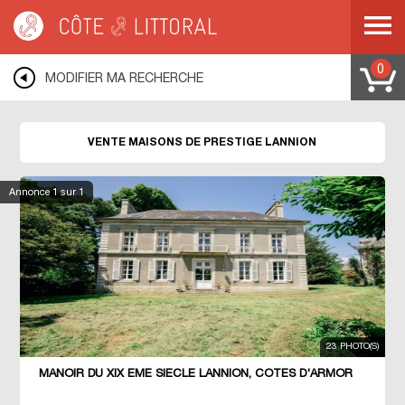
Côte & Littoral
>
Immobilier de prestige
>
Maisons de prestige
>
BRETAGNE
>
COTES D ARMOR
>
COTE DE GRANIT ROSE
>
LANNION
0
MODIFIER MA RECHERCHE
VENTE MAISONS DE PRESTIGE LANNION
Annonce
1
sur 1
23 PHOTO(S)
MANOIR DU XIX ÈME SIÈCLE LANNION, CÔTES D'ARMOR