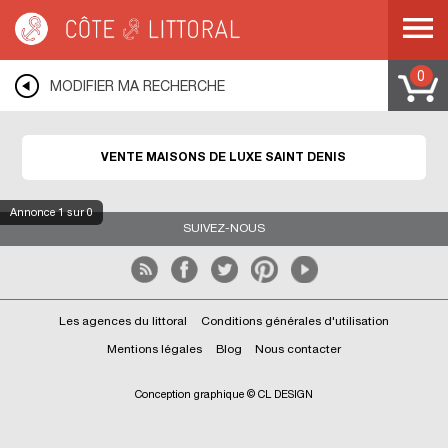
Côte & Littoral
>
Immobilier de luxe
>
Maisons de luxe
>
DOM-TOM
>
MAYOTTE
>
SAINT DENIS
0
MODIFIER MA RECHERCHE
VENTE MAISONS DE LUXE SAINT DENIS
Annonce
1
sur 0
SUIVEZ-NOUS
Les agences du littoral
Conditions générales d'utilisation
Mentions légales
Blog
Nous contacter
Conception graphique © CL DESIGN