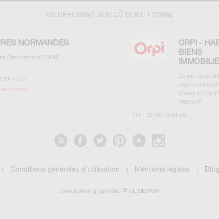
ILS DIFFUSENT SUR CÔTE & LITTORAL
RES NORMANDES
ORPI - HA
BIENS
les Crochemore
76540
IMMOBILI
25 rue du prof
3 61 70 51
Raymond GAR
s annonces
Didier
97200
F
FRANCE
Tél. :
05 96 70 44 56
Voir les annonces
Conditions générales d'utilisation
Mentions légales
Blo
Conception graphique © CL DESIGN