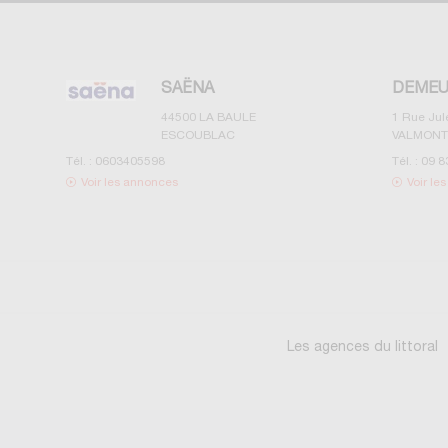
SAËNA
DEMEU
44500
LA BAULE
1 Rue Ju
ESCOUBLAC
VALMONT
Tél. :
0603405598
Tél. :
09 8
Voir les annonces
Voir le
Les agences du littoral