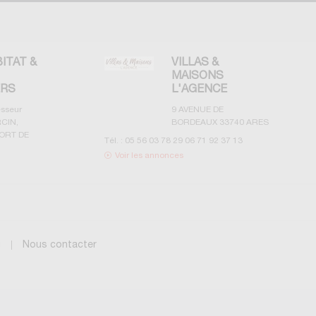
BITAT &
VILLAS &
MAISONS
ERS
L'AGENCE
esseur
9 AVENUE DE
CIN,
BORDEAUX
33740
ARES
ORT DE
Tél. :
05 56 03 78 29 06 71 92 37 13
Voir les annonces
g
Nous contacter