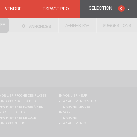
SÉLECTION
0
VENDRE
ESPACE PRO
AFFINER PAR
SUGGESTIONS
0
ANNONCES
MOBILIER PROCHE DES PLAGES
IMMOBILIER NEUF
MAISONS PLAGES À PIED
APPARTEMENTS NEUFS
APPARTEMENTS PLAGE À PIED
MAISONS NEUVES
MOBILIER DE LUXE
IMMOBILIER
APPARTEMENTS DE LUXE
MAISONS
MAISONS DE LUXE
APPARTEMENTS