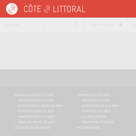
Côte & Littoral
>
Immobilier de luxe
>
Maisons de luxe
>
DOM-TOM
Type de
Type de bien
S
transaction
IMMOBILIER BORD DE MER
IMMOBILIER VUE MER
MAISONS BORD DE MER
MAISONS VUE MER
APPARTEMENTS BORD DE MER
APPARTEMENTS VUE MER
TERRAINS BORD DE MER
TERRAINS VUE MER
MAISONS FACE À LA MER
VILLAS VUE MER
MAISONS FRONT DE MER
PROPRIÉTÉS VUE MER
LOCATION DE VACANCES
INTERNATIONAL