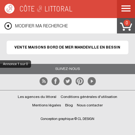
Côte & Littoral
>
Immobilier bord de mer
>
Maisons bord de mer
>
NORMANDIE
>
BASSE NORMANDIE
>
CALVADOS
>
MANDEVILLE EN BESSIN
0
MODIFIER MA RECHERCHE
VENTE MAISONS BORD DE MER MANDEVILLE EN BESSIN
Annonce
1
sur 0
SUIVEZ-NOUS
Les agences du littoral
Conditions générales d'utilisation
Mentions légales
Blog
Nous contacter
Conception graphique © CL DESIGN