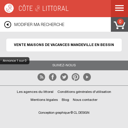
Côte & Littoral
>
Immobilier bord de mer
>
Maisons bord de mer
>
Maisons de
vacances
>
NORMANDIE
>
BASSE NORMANDIE
>
CALVADOS
>
MANDEVILLE
EN BESSIN
0
MODIFIER MA RECHERCHE
VENTE MAISONS DE VACANCES MANDEVILLE EN BESSIN
Annonce
1
sur 0
SUIVEZ-NOUS
Les agences du littoral
Conditions générales d'utilisation
Mentions légales
Blog
Nous contacter
Conception graphique © CL DESIGN