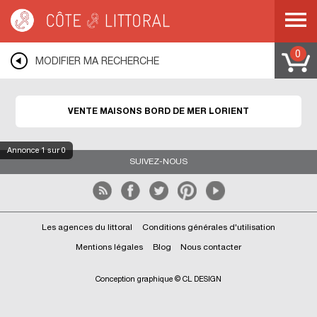
Côte & Littoral
>
Immobilier bord de mer
>
Maisons bord de mer
>
BRETAGNE
>
MORBIHAN
>
LORIENT
0
MODIFIER MA RECHERCHE
VENTE MAISONS BORD DE MER LORIENT
Annonce
1
sur 0
SUIVEZ-NOUS
Les agences du littoral
Conditions générales d'utilisation
Mentions légales
Blog
Nous contacter
Conception graphique © CL DESIGN