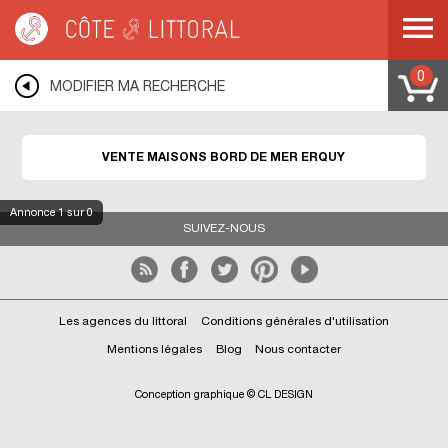
Côte & Littoral
>
Immobilier bord de mer
>
Maisons bord de mer
>
BRETAGNE
>
COTES D ARMOR
>
ERQUY
0
MODIFIER MA RECHERCHE
VENTE MAISONS BORD DE MER ERQUY
Annonce
1
sur 0
SUIVEZ-NOUS
Les agences du littoral
Conditions générales d'utilisation
Mentions légales
Blog
Nous contacter
Conception graphique © CL DESIGN