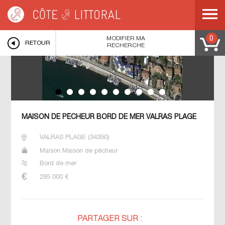
Côte & Littoral
>
Immobilier bord de mer
>
MEDITERRANEE
>
LANGUEDOC
ROUSSILLON
>
HERAULT
>
VALRAS PLAGE
>
MAISON DE PêCHEUR BORD DE
MER VALRAS PLAGE
MODIFIER MA
0
RETOUR
RECHERCHE
MAISON DE PÊCHEUR BORD DE MER VALRAS PLAGE
VALRAS PLAGE
(
34350
)
Maison Maison de pêcheur
Bord de mer
295 000
€
PARTAGER SUR :