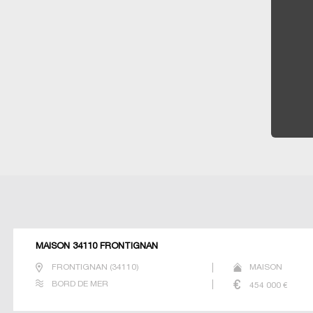
MAISON 34110 FRONTIGNAN
FRONTIGNAN
(
34110
)
MAISON
BORD DE MER
454 000
€