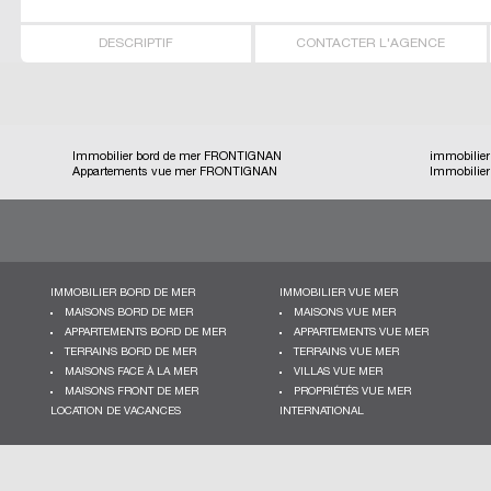
DESCRIPTIF
CONTACTER L'AGENCE
Immobilier bord de mer FRONTIGNAN
immobilie
Appartements vue mer FRONTIGNAN
Immobilie
IMMOBILIER BORD DE MER
IMMOBILIER VUE MER
MAISONS BORD DE MER
MAISONS VUE MER
APPARTEMENTS BORD DE MER
APPARTEMENTS VUE MER
TERRAINS BORD DE MER
TERRAINS VUE MER
MAISONS FACE À LA MER
VILLAS VUE MER
MAISONS FRONT DE MER
PROPRIÉTÉS VUE MER
LOCATION DE VACANCES
INTERNATIONAL