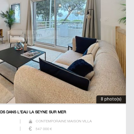
8 photo(s)
DS DANS L'EAU LA SEYNE SUR MER
CONTEMPORAINE MAISON VILLA
547 000
€