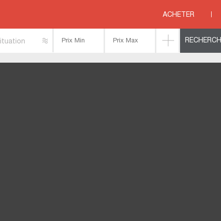
SSILLON
>
HERAULT
>
FRONTIGNAN
>
MAISON 4 PIECES 111 M2 BORD DE 
ACHETER
ituation