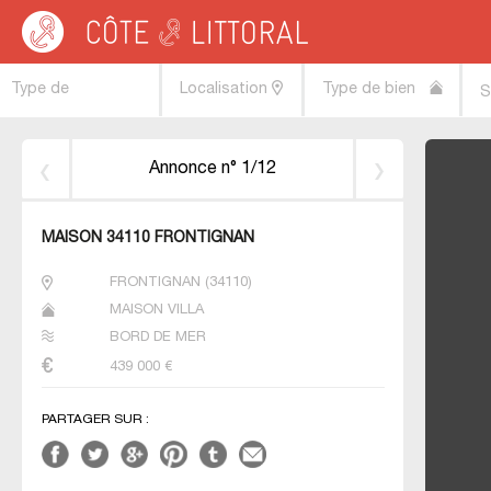
Côte & Littoral
>
Immobilier bord de mer
>
MEDITERRANEE
>
LANGUEDOC ROU
Type de
Localisation
Type de bien
S
transaction
Annonce n° 1/12
MAISON 34110 FRONTIGNAN
FRONTIGNAN
(
34110
)
MAISON VILLA
BORD DE MER
439 000
€
PARTAGER SUR :