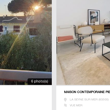
6 photo(s)
MAISON CONTEMPORAINE PIE
LA SEYNE SUR MER
(
83500
)
VUE MER