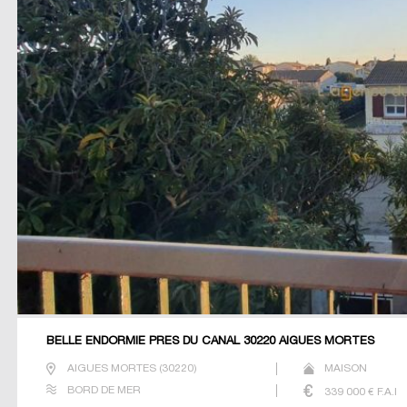
BELLE ENDORMIE PRES DU CANAL 30220 AIGUES MORTES
AIGUES MORTES
(
30220
)
MAISON
BORD DE MER
339 000
€ F.A.I