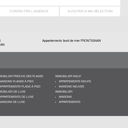
CONTACTER L'AGENCE
AJOUTER A MA SÉLECTION
N
Appartements bord de mer FRONTIGNAN
NAN
MOBILIER PROCHE DES PLAGES
IMMOBILIER NEUF
MAISONS PLAGES À PIED
APPARTEMENTS NEUFS
APPARTEMENTS PLAGE À PIED
MAISONS NEUVES
MOBILIER DE LUXE
IMMOBILIER
APPARTEMENTS DE LUXE
MAISONS
MAISONS DE LUXE
APPARTEMENTS