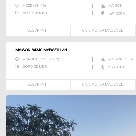
MEZE
(
34140
)
MAISON
BORD DE MER
391 000
€
DESCRIPTIF
CONTACTER L'AGENCE
MAISON 34340 MARSEILLAN
MARSEILLAN
(
34340
)
MAISON VILLA
BORD DE MER
569 000
€
DESCRIPTIF
CONTACTER L'AGENCE