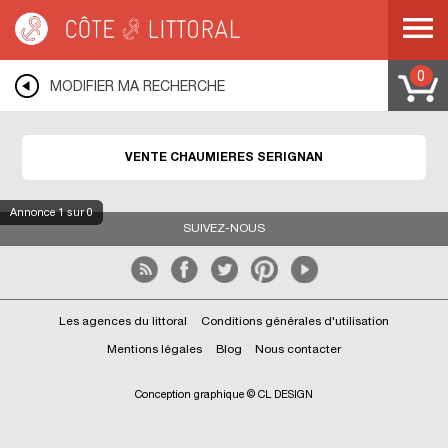
Côte & Littoral
>
Immobilier bord de mer
>
Maisons bord de mer
>
Chaumières
>
MEDITERRANEE
>
LANGUEDOC ROUSSILLON
>
HERAULT
>
SERIGNAN
0
MODIFIER MA RECHERCHE
VENTE CHAUMIERES SERIGNAN
Annonce
1
sur 0
SUIVEZ-NOUS
Les agences du littoral
Conditions générales d'utilisation
Mentions légales
Blog
Nous contacter
Conception graphique © CL DESIGN