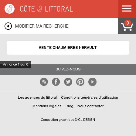
Côte & Littoral
>
Immobilier bord de mer
>
Maisons bord de mer
>
Chaumières
>
MEDITERRANEE
>
LANGUEDOC ROUSSILLON
>
HERAULT
0
MODIFIER MA RECHERCHE
VENTE CHAUMIERES HERAULT
Annonce
1
sur 0
SUIVEZ-NOUS
Les agences du littoral
Conditions générales d'utilisation
Mentions légales
Blog
Nous contacter
Conception graphique © CL DESIGN