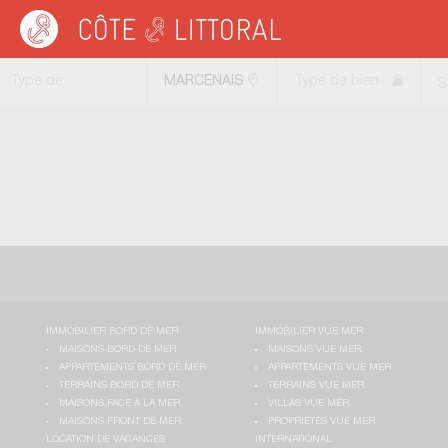
Côte & Littoral
>
Immobilier bord de mer
>
Appartements bord de mer
>
Apparte
Type de
MARCENAIS
Type de bien
S
transaction
(33620)
IMMOBILIER BORD DE MER
IMMOBILIER VUE MER
MAISONS BORD DE MER
MAISONS VUE MER
APPARTEMENTS BORD DE MER
APPARTEMENTS VUE MER
TERRAINS BORD DE MER
TERRAINS VUE MER
MAISONS FACE À LA MER
VILLAS VUE MER
MAISONS FRONT DE MER
PROPRIÉTÉS VUE MER
LOCATION DE VACANCES
INTERNATIONAL