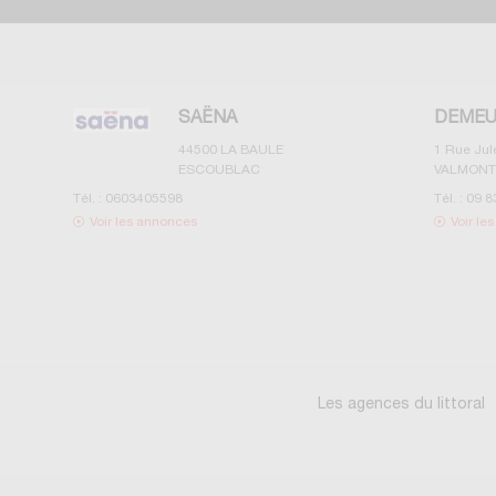
SAËNA
DEMEU
44500
LA BAULE
1 Rue Ju
ESCOUBLAC
VALMONT
Tél. :
0603405598
Tél. :
09 8
Voir les annonces
Voir le
Les agences du littoral