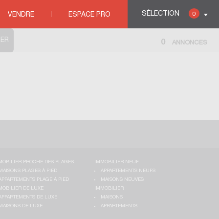
IS
SÉLECTION
0
VENDRE
ESPACE PRO
0
ANNONCES
MOBILIER PROCHE DES PLAGES
IMMOBILIER NEUF
MAISONS PLAGES À PIED
APPARTEMENTS NEUFS
APPARTEMENTS PLAGE À PIED
MAISONS NEUVES
MOBILIER DE LUXE
IMMOBILIER
APPARTEMENTS DE LUXE
MAISONS
MAISONS DE LUXE
APPARTEMENTS