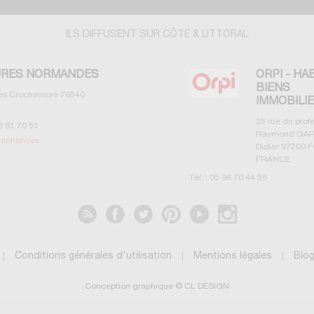
ILS DIFFUSENT SUR CÔTE & LITTORAL
RES NORMANDES
ORPI - HA
BIENS
les Crochemore
76540
IMMOBILI
25 rue du prof
3 61 70 51
Raymond GAR
s annonces
Didier
97200
F
FRANCE
Tél. :
05 96 70 44 56
Voir les annonces
Conditions générales d'utilisation
Mentions légales
Blo
Conception graphique © CL DESIGN