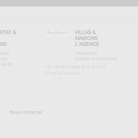
BITAT &
VILLAS &
MAISONS
ERS
L'AGENCE
esseur
9 AVENUE DE
CIN,
BORDEAUX
33740
ARES
ORT DE
Tél. :
05 56 03 78 29 06 71 92 37 13
Voir les annonces
g
Nous contacter