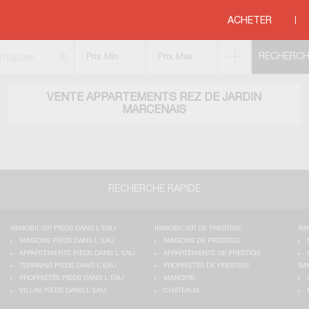
ments rez de jardin
>
COTE ATLANTIQUE
>
AQUITAINE
>
GIRONDE
>
MARCENA
ACHETER
ituation
VENTE APPARTEMENTS REZ DE JARDIN
MARCENAIS
RECHERCHE RAPIDE
IMMOBILIER PIEDS DANS L'EAU
IMMOBILIER DE PRESTIGE
IM
MAISONS PIEDS DANS L'EAU
MAISONS DE PRESTIGE
APPARTEMENTS PIEDS DANS L'EAU
APPARTEMENTS DE PRESTIGE
TERRAINS PIEDS DANS L'EAU
PROPRIÉTÉS DE PRESTIGE
IM
PROPRIÉTÉS PIEDS DANS L'EAU
MANOIRS
VILLAS PIEDS DANS L'EAU
CHÂTEAUX