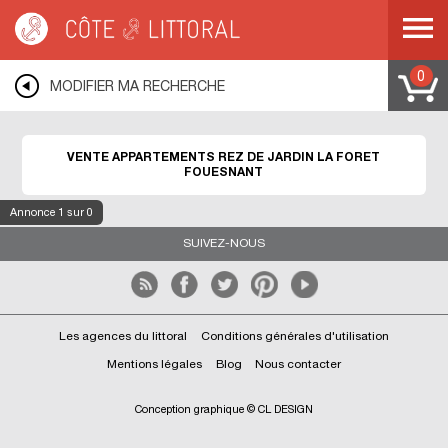
Côte & Littoral
>
Immobilier bord de mer
>
Appartements bord de mer
>
Appartements rez de jardin
>
BRETAGNE
>
FINISTERE
>
LA FORET
FOUESNANT
0
MODIFIER MA RECHERCHE
VENTE APPARTEMENTS REZ DE JARDIN LA FORET
FOUESNANT
Annonce
1
sur 0
SUIVEZ-NOUS
Les agences du littoral
Conditions générales d'utilisation
Mentions légales
Blog
Nous contacter
Conception graphique © CL DESIGN