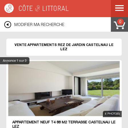
Côte & Littoral
>
Immobilier bord de mer
>
Appartements bord de mer
>
Appartements rez de jardin
>
MEDITERRANEE
>
LANGUEDOC ROUSSILLON
>
HERAULT
>
CASTELNAU LE LEZ
0
MODIFIER MA RECHERCHE
VENTE APPARTEMENTS REZ DE JARDIN CASTELNAU LE
LEZ
Annonce
1
sur 3
4 PHOTO(S)
APPARTEMENT NEUF T4 88 M2 TERRASSE CASTELNAU LE
LEZ