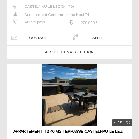
CASTELNAU LE LEZ
(
34170
)
Appartement Contemporaine Neuf T4
Arrière pays
270 900
€
CONTACT
APPELER
AJOUTER A MA SÉLECTION
9 PHOTO(S)
APPARTEMENT T2 46 M2 TERRASSE CASTELNAU LE LEZ