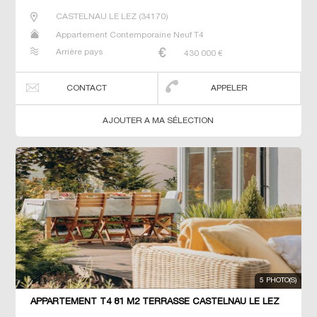
CASTELNAU LE LEZ
(
34170
)
Appartement Contemporaine Neuf T4
Arrière pays
430 000
€
CONTACT
APPELER
AJOUTER A MA SÉLECTION
5 PHOTO(S)
APPARTEMENT T4 81 M2 TERRASSE CASTELNAU LE LEZ