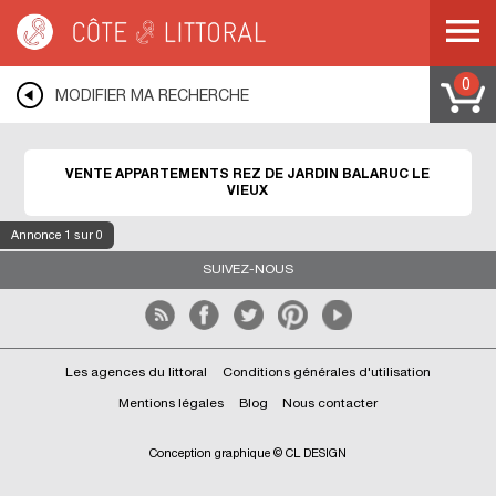
Côte & Littoral
>
Immobilier bord de mer
>
Appartements bord de mer
>
Appartements rez de jardin
>
MEDITERRANEE
>
LANGUEDOC ROUSSILLON
>
HERAULT
>
BALARUC LE VIEUX
0
MODIFIER MA RECHERCHE
VENTE APPARTEMENTS REZ DE JARDIN BALARUC LE
VIEUX
Annonce
1
sur 0
SUIVEZ-NOUS
Les agences du littoral
Conditions générales d'utilisation
Mentions légales
Blog
Nous contacter
Conception graphique © CL DESIGN