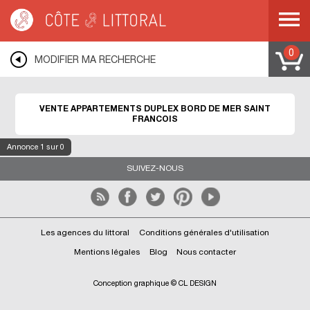
Côte & Littoral
>
Immobilier bord de mer
>
Appartements bord de mer
>
Duplex
>
DOM-TOM
>
MAYOTTE
>
SAINT FRANCOIS
0
MODIFIER MA RECHERCHE
VENTE APPARTEMENTS DUPLEX BORD DE MER SAINT
FRANCOIS
Annonce
1
sur 0
SUIVEZ-NOUS
Les agences du littoral
Conditions générales d'utilisation
Mentions légales
Blog
Nous contacter
Conception graphique © CL DESIGN